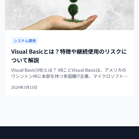
システム開発
Visual Basicとは？特徴や継続使用のリスクに
ついて解説
Visual Basic(VB)とは？ VBことVisual Basicは、アメリカの
ワシントン州に本部を持つ多国籍IT企業、マイクロソフト社
が開発したプログラミング言語です。BASIC言語の文法をも
2024年3月15日
とにWindowsアプリケーションを開発...