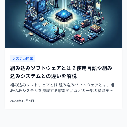
システム開発
組み込みソフトウェアとは？使用言語や組み
込みシステムとの違いを解説
組み込みソフトウェアとは 組み込みソフトウェアとは、組
み込みシステムを搭載する家電製品などの一部の機能を制
御をするプログラムです。たとえば、電気湯沸かしポット
2023年12月4日
であれば、スイッチが入ったときに何kwhの電力を出力す
るか、中の水が何度になったら...