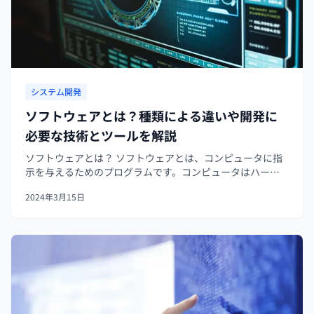
システム開発
ソフトウェアとは？種類による違いや開発に
必要な技術とツールを解説
ソフトウェアとは？ ソフトウェアとは、コンピュータに指
示を与えるためのプログラムです。コンピュータはハード
ウェアにより構成されています。 しかしハードウェアは、
2024年3月15日
単体では何もできません。ソフトウェアがハードウェアに
指示を与えることで、さまざま...