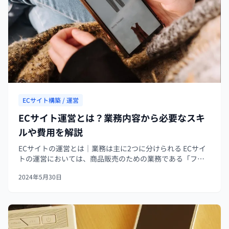
ECサイト構築 / 運営
ECサイト運営とは？業務内容から必要なスキ
ルや費用を解説
ECサイトの運営とは｜業務は主に2つに分けられる ECサイ
トの運営においては、商品販売のための業務である「フロ
ントエンド業務」と、販売活動を管理する業務である「バ
2024年5月30日
ックエンド業務」の2つがあります。 この2つがそれぞれど
のような業務を指すのか...