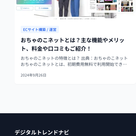
ECサイト構築 / 運営
おちゃのこネットとは？主な機能やメリッ
ト、料金や口コミもご紹介！
おちゃのこネットの特徴とは？ 出典：おちゃのこネット
おちゃのこネットとは、初期費用無料で利用開始できる
ECサイト作成サービスです。リリースから15年以上経過
2024年9月26日
していて、90,000店以上に利用されている実績がありま
す。おちゃのこネットの特徴...
デジタルトレンドナビ