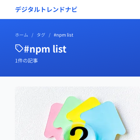
デジタルトレンドナビ
ホーム
/
タグ
/
#npm list
#npm list
1件の記事