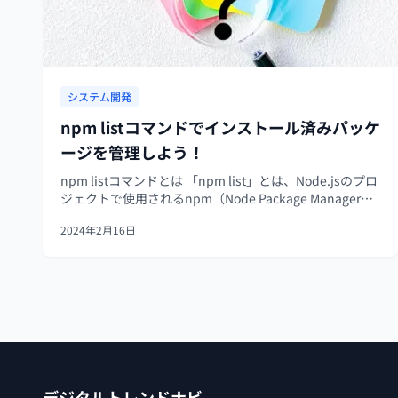
システム開発
npm listコマンドでインストール済みパッケ
ージを管理しよう！
npm listコマンドとは 「npm list」とは、Node.jsのプロ
ジェクトで使用されるnpm（Node Package Manager）
のコマンドの一つです。 このコマンドは、プロジェクト
2024年2月16日
にインストールされているnpmパッケージの...
デジタルトレンドナビ