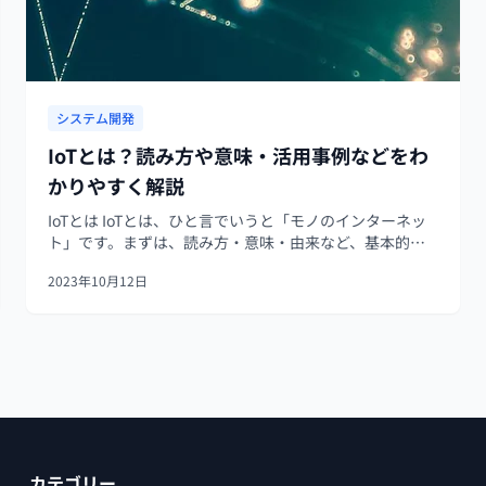
システム開発
IoTとは？読み方や意味・活用事例などをわ
かりやすく解説
IoTとは IoTとは、ひと言でいうと「モノのインターネッ
ト」です。まずは、読み方・意味・由来など、基本的な
内容を整理しましょう。 読み方 IoTはInternet of
2023年10月12日
Things（インターネット・オブ・シングス）の略で「ア
イ・オー・テ...
カテゴリー