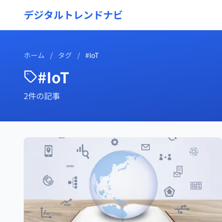
デジタルトレンドナビ
ホーム
/
タグ
/
#IoT
#IoT
2件の記事