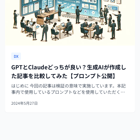
DX
GPTとClaudeどっちが良い？生成AIが作成し
た記事を比較してみた【プロンプト公開】
はじめに 今回の記事は検証の意味で実施しています。本記
事内で使用しているプロンプトなどを使用していただくこ
とは問題ございませんが、生成される記事の品質や真意な
2024年5月27日
どは保証できかねます。 また、生成AIも日々アップデート
されていますので、検証タイ...