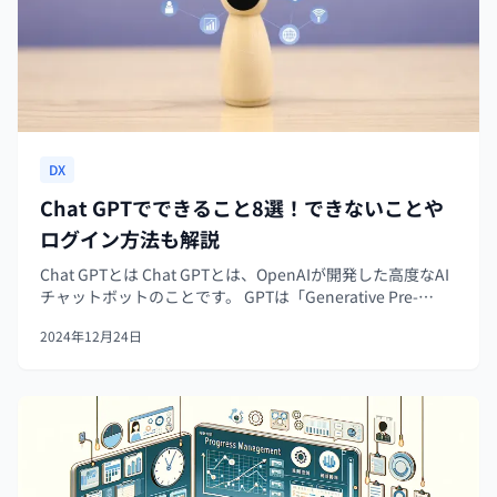
DX
Chat GPTでできること8選！できないことや
ログイン方法も解説
Chat GPTとは Chat GPTとは、OpenAIが開発した高度なAI
チャットボットのことです。 GPTは「Generative Pre-
trained Transformer」の略で、大量のテキストデータを学
2024年12月24日
習して自然な言葉を生成す...