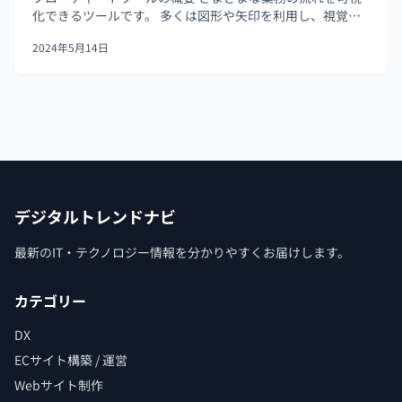
化できるツールです。 多くは図形や矢印を利用し、視覚的
にも分かりやすいツールが多く存在します。 直感的に操作
2024年5月14日
できるものも多く、フローチャートを作成する人にとっ
て、とても心強いツールになる...
デジタルトレンドナビ
最新のIT・テクノロジー情報を分かりやすくお届けします。
カテゴリー
DX
ECサイト構築 / 運営
Webサイト制作