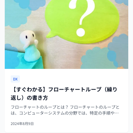
DX
【すぐわかる】フローチャートループ（繰り
返し）の書き方
フローチャートのループとは？ フローチャートのループと
は、コンピューターシステムの分野では、特定の手順や処
理を2回以上繰り返し実行する仕組みのことです。フローチ
2024年8月9日
ャート内で特定の条件が満たされている間、または指定さ
れた回数、同じ手順や処理が繰...