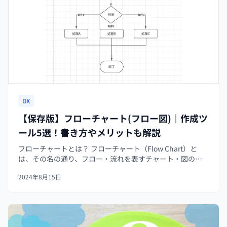
DX
【保存版】フローチャート(フロー図)｜作成ツ
ール5選！書き方やメリットも解説
フローチャートとは？ フローチャート（Flow Chart）と
は、その名の通り、フロー・流れを表すチャート・図のこ
とです。長方形やひし形などの図形、矢印、文字だけの組
2024年8月15日
み合わせで手順、流れやシステムの設計をわかりやすく説
明することができるのが...