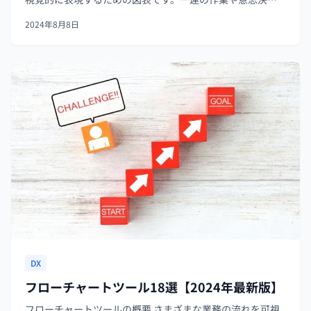
の流れを、様々な図形や記号、矢印を用いて図式化したも
2024年8月8日
のです。 主に、業務プロセス、アルゴリズム、ワークフロ
ー、組織の構造などを表現する...
DX
フローチャートツール18選【2024年最新版】
フローチャートツールの概要 さまざまな業務の流れを可視