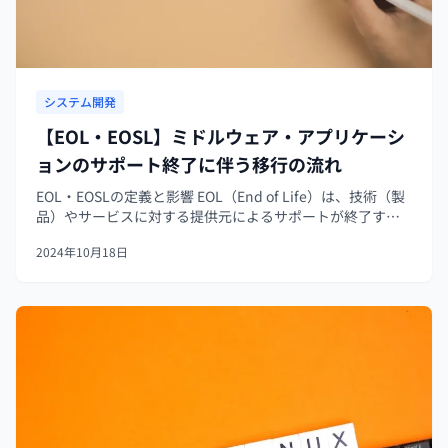
システム開発
【EOL・EOSL】ミドルウェア・アプリケーシ
ョンのサポート終了に伴う移行の流れ
EOL・EOSLの定義と影響 EOL（End of Life）は、技術（製
品）やサービスに対する提供元によるサポートが終了する
時点を指します。この日以降は、セキュリティパッチの提
2024年10月18日
供など、公式なアップデートが期待できなくなります。 一
方、EO...