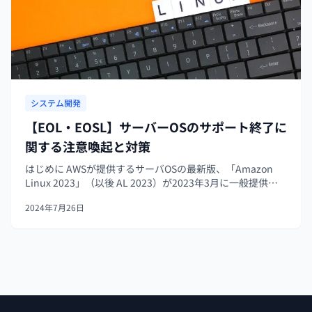
システム開発
【EOL・EOSL】サーバーOSのサポート終了に
関する注意喚起と対策
はじめに AWSが提供するサーバOSの最新版、「Amazon
Linux 2023」（以後 AL 2023）が2023年3月に一般提供開
始され、長くAWSの標準OSの立場にあったAmazon Linux 2
2024年7月26日
についても、EOL（サポート終了期...