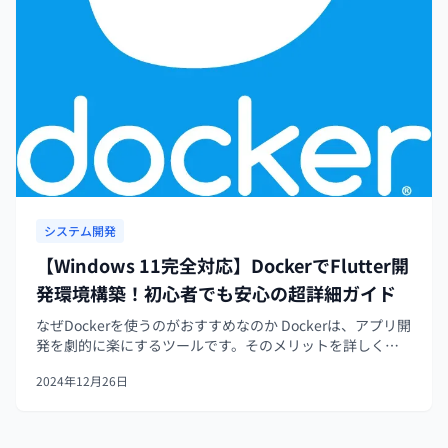
システム開発
【Windows 11完全対応】DockerでFlutter開
発環境構築！初心者でも安心の超詳細ガイド
なぜDockerを使うのがおすすめなのか Dockerは、アプリ開
発を劇的に楽にするツールです。そのメリットを詳しく見
ていきましょう。 環境構築の手間を大幅削減 - 従来の環境
2024年12月26日
構築では、OSに様々なソフトウェアやライブラリをインス
トール...