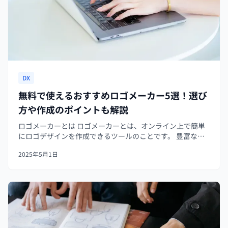
DX
無料で使えるおすすめロゴメーカー5選！選び
方や作成のポイントも解説
ロゴメーカーとは ロゴメーカーとは、オンライン上で簡単
にロゴデザインを作成できるツールのことです。 豊富なテ
ンプレートや素材が用意されており、デザインの知識がな
2025年5月1日
い方でも直感的な操作でプロ並みのロゴを作成できます。
企業のロゴ、SNSアイコン...