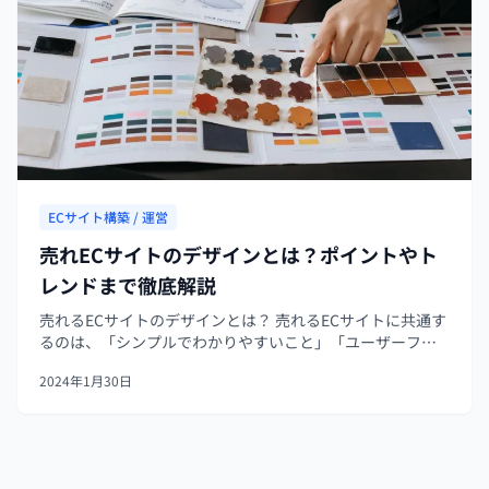
ECサイト構築 / 運営
売れECサイトのデザインとは？ポイントやト
レンドまで徹底解説
売れるECサイトのデザインとは？ 売れるECサイトに共通す
るのは、「シンプルでわかりやすいこと」「ユーザーファ
ーストであること」です。 商品はカテゴリ別に分ける、説
2024年1月30日
明は簡潔にして文の間に余白を入れるなどを意識すると、
わかりやすさがアップしま...