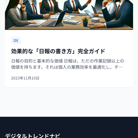
DX
効果的な「日報の書き方」完全ガイド
日報の目的と基本的な価値 日報は、ただの作業記録以上の
価値を持ちます。それは個人の業務効率を最適化し、チー
ムの目標達成に貢献するための基盤となり得るのです。こ
2023年11月10日
のセクションでは、日報が個人の仕事の質、チームの生産
性、組織の透明性にどのように影...
デジタルトレンドナビ