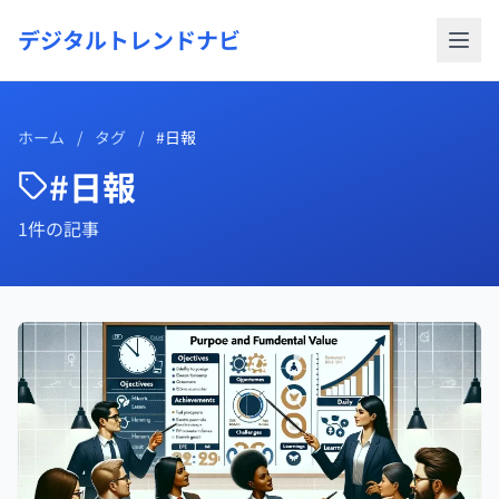
デジタルトレンドナビ
ホーム
/
タグ
/
#日報
#日報
1件の記事