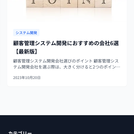
システム開発
顧客管理システム開発におすすめの会社6選
【最新版】
顧客管理システム開発会社選びのポイント 顧客管理シス
テム開発会社を選ぶ際は、大きく分けると2つのポイント
があります。1つはその会社の得意分野と実績、もう1つ
2023年10月20日
は料金です。システム開発といってもそれぞれに領域は
幅広くあり、たとえば医療や物流など...
カテゴリー