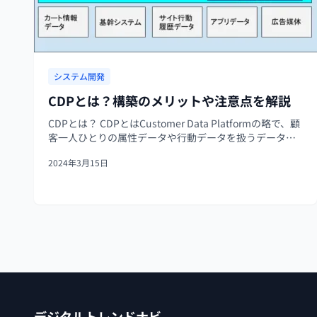
システム開発
CDPとは？構築のメリットや注意点を解説
CDPとは？ CDPとはCustomer Data Platformの略で、顧
客一人ひとりの属性データや行動データを扱うデータプ
ラットフォームのことです。CDPは顧客を深いレベルで
2024年3月15日
理解するために行われるマーケティング活動において、
必要不可欠...
デジタルトレンドナビ