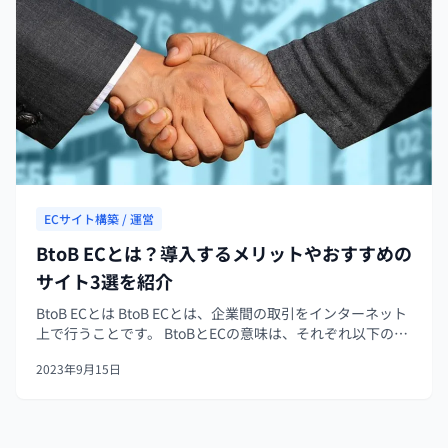
ECサイト構築 / 運営
BtoB ECとは？導入するメリットやおすすめの
サイト3選を紹介
BtoB ECとは BtoB ECとは、企業間の取引をインターネット
上で行うことです。 BtoBとECの意味は、それぞれ以下のと
おりです。 - BtoB（Business to Business）：企業が企業に
2023年9月15日
対して商売を行うこと - ...