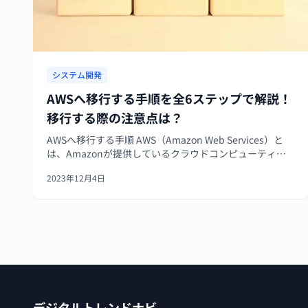
システム開発
AWSへ移行する手順を全6ステップで解説！
移行する際の注意点は？
AWSへ移行する手順 AWS（Amazon Web Services）と
は、Amazonが提供しているクラウドコンピューティン
グサービスです。ストレージやデータベースをはじめサ
2023年12月4日
ーバなど、さまざまなサービスをネットワーク上でレン
タルすることが...
デジタルトレンドナビ