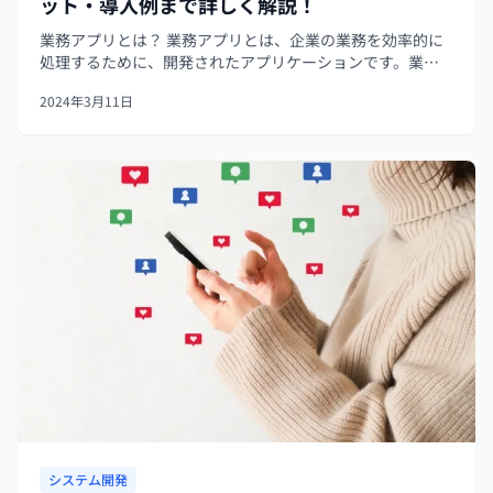
ット・導入例まで詳しく解説！
業務アプリとは？ 業務アプリとは、企業の業務を効率的に
処理するために、開発されたアプリケーションです。業務
アプリは開発会社が作成・販売している製品があります。
2024年3月11日
他にも、作成依頼して会社に必要な機能を取り入れた独自
の製品まであります。アプリごと...
システム開発