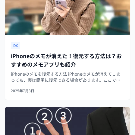
DX
iPhoneのメモが消えた！復元する方法は？お
すすめのメモアプリも紹介
iPhoneのメモを復元する方法 iPhoneのメモが消えてしま
っても、実は簡単に復元できる場合があります。ここで
は、主な3つの復元方法をご紹介します。 1.「最近削除した
2025年7月3日
項目」からメモを復元する まず試したいのが、「最近削除
した項目」から...