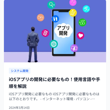
システム開発
iOSアプリの開発に必要なもの！使用言語や手
順を解説
iOSアプリ開発に必要なもの iOSアプリ開発に必要なものは
以下のとおりです。 - インターネット環境 - パソコン -
iPhone - プログラミング言語 - フレームワーク パソコン
2024年3月14日
は、プログラミングのためのハード...