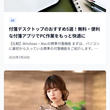
DX
付箋デスクトップのおすすめ5選！無料・便利
な付箋アプリでPC作業をもっと快適に
【比較】Windows・Macの標準付箋機能 まずは、パソコン
に最初から入っている標準の付箋機能をご紹介します。
Windows「付箋（Sticky Notes）」 Windows10以降のPC
2025年7月24日
に標準搭載されている「Sticky Notes...