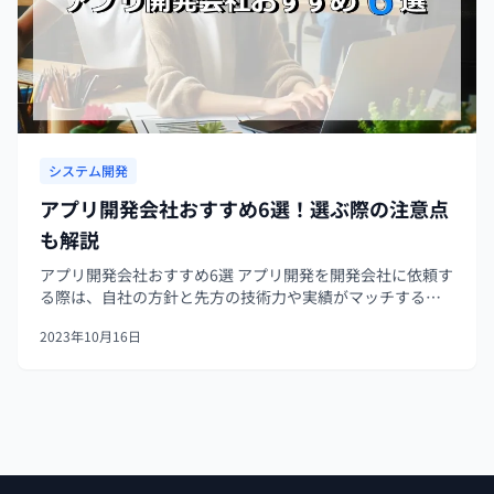
システム開発
アプリ開発会社おすすめ6選！選ぶ際の注意点
も解説
アプリ開発会社おすすめ6選 アプリ開発を開発会社に依頼す
る際は、自社の方針と先方の技術力や実績がマッチするこ
とが大切です。数多くある開発会社のなかから、自社に合
2023年10月16日
うところを選ぶのはインターネット上の情報だけでは不十
分なことも多々あり、依頼先に...