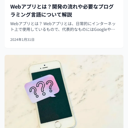
Webアプリとは？開発の流れや必要なプログ
ラミング言語について解説
Webアプリとは？ Webアプリとは、日常的にインターネッ
ト上で使用しているもので、代表的なものにはGoogleや
Yahoo!など、誰もが1度は見聞きしたことがあるものが挙げ
2024年1月31日
られます。具体的にはWebの仕組みを活用したアプリであ
り、一般的な...