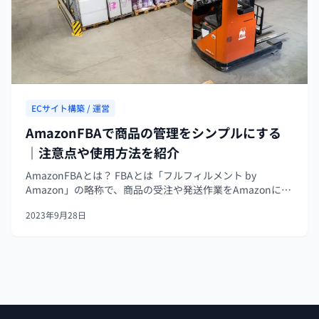
ECサイト構築 / 運営
AmazonFBAで商品の管理をシンプルにする
｜注意点や使用方法を紹介
AmazonFBAとは？ FBAとは「フルフィルメント by
Amazon」の略称で、商品の受注や発送作業をAmazonに依
頼できるサービスです。 「かえって業務が複雑になるので
2023年9月28日
は？」と思われるかもしれませんが、FBAの仕組みは非常に
シンプ...