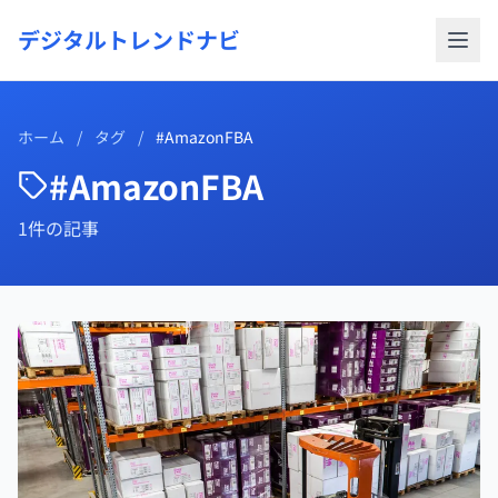
デジタルトレンドナビ
ホーム
/
タグ
/
#AmazonFBA
#AmazonFBA
1件の記事