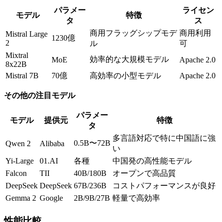
パラメー
ライセン
モデル
特徴
タ
ス
商用フラッグシップモデ
商用利用
Mistral Large
1230億
2
ル
可
Mixtral
効率的な大規模モデル
MoE
Apache 2.0
8x22B
Mistral 7B
70億
高効率の小型モデル
Apache 2.0
その他の注目モデル
パラメー
モデル
提供元
特徴
タ
多言語対応で特に中国語に強
0.5B〜72B
Qwen 2
Alibaba
い
Yi-Large
01.AI
各種
中国発の高性能モデル
Falcon
TII
40B/180B
オープンで高品質
DeepSeek
DeepSeek
67B/236B
コストパフォーマンスが良好
Gemma 2
Google
2B/9B/27B
軽量で高効率
性能比較