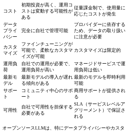
初期投資が高く、運用コ
従量課金制で、使用量に
コスト
ストは変動する可能性が
応じたコストが発生
ある
データ
プロバイダーに依存する
プライ
完全に自社で管理可能
ため、データの取り扱い
バシー
に注意が必要
ファインチューニングが
カスタ
可能で、柔軟なカスタマ
カスタマイズは限定的
マイズ
イズが可能
運用負
自社での運用が必要で、
マネージドサービスで運
荷
運用負荷が高い
用負荷は低い
最新モ
最新モデルの導入が遅れ
最新のモデルを即時利用
デル
る傾向がある
可能
サポー
コミュニティ中心のサポ
商用サポートが提供され
ト
ート
る
SLA（サービスレベルア
自社で可用性を担保する
可用性
グリーメント）で保証さ
必要がある
れる
オープンソースLLMは、特にデータプライバシーやカスタ