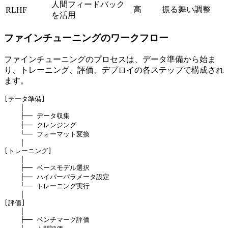
人間フィードバック
高
振る舞い調整
RLHF
を活用
ファインチューニングのワークフロー
ファインチューニングのプロセスは、データ準備から始ま
り、トレーニング、評価、デプロイの各ステップで構成され
ます。
[データ準備]

    │

    ├── データ収集

    ├── クレンジング

    └── フォーマット変換

    │

[トレーニング]

    │

    ├── ベースモデル選択

    ├── ハイパーパラメータ設定

    └── トレーニング実行

    │

[評価]

    │

    ├── ベンチマーク評価
