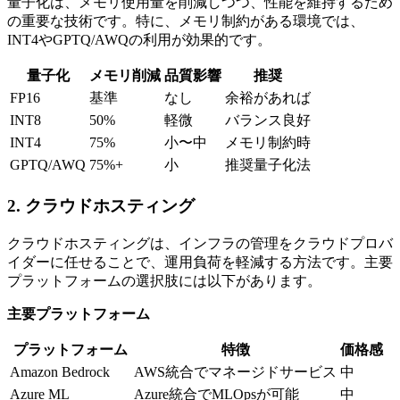
量子化は、メモリ使用量を削減しつつ、性能を維持するため
の重要な技術です。特に、メモリ制約がある環境では、
INT4やGPTQ/AWQの利用が効果的です。
量子化
メモリ削減
品質影響
推奨
FP16
基準
なし
余裕があれば
INT8
50%
軽微
バランス良好
INT4
75%
小〜中
メモリ制約時
GPTQ/AWQ
75%+
小
推奨量子化法
2. クラウドホスティング
クラウドホスティングは、インフラの管理をクラウドプロバ
イダーに任せることで、運用負荷を軽減する方法です。主要
プラットフォームの選択肢には以下があります。
主要プラットフォーム
プラットフォーム
特徴
価格感
Amazon Bedrock
AWS統合でマネージドサービス
中
Azure ML
Azure統合でMLOpsが可能
中