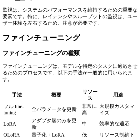
監視は、システムのパフォーマンスを維持するための重要な
要素です。特に、レイテンシやスループットの監視は、ユー
ザー体験を左右するため、注意が必要です。
ファインチューニング
ファインチューニングの種類
ファインチューニングは、モデルを特定のタスクに適応させ
るためのプロセスです。以下の手法が一般的に用いられま
す。
リソー
手法
概要
用途
ス
非常に
大規模カスタマ
フル fine-
全パラメータを更新
tuning
高
イズ
アダプタ層のみを更
中
効率的な適応
LoRA
新
QLoRA
量子化 + LoRA
低
リソース制約下