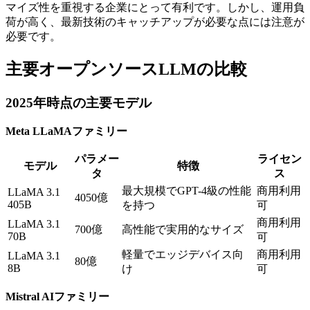
マイズ性を重視する企業にとって有利です。しかし、運用負
荷が高く、最新技術のキャッチアップが必要な点には注意が
必要です。
主要オープンソースLLMの比較
2025年時点の主要モデル
Meta LLaMAファミリー
パラメー
ライセン
モデル
特徴
タ
ス
最大規模でGPT-4級の性能
商用利用
LLaMA 3.1
4050億
405B
を持つ
可
商用利用
LLaMA 3.1
700億
高性能で実用的なサイズ
70B
可
軽量でエッジデバイス向
商用利用
LLaMA 3.1
80億
8B
け
可
Mistral AIファミリー