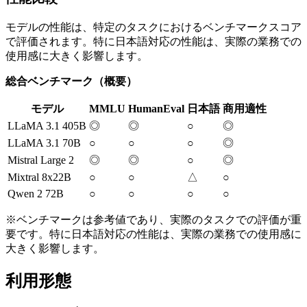
モデルの性能は、特定のタスクにおけるベンチマークスコア
で評価されます。特に日本語対応の性能は、実際の業務での
使用感に大きく影響します。
総合ベンチマーク（概要）
モデル
MMLU
HumanEval
日本語
商用適性
LLaMA 3.1 405B
◎
◎
○
◎
LLaMA 3.1 70B
○
○
○
◎
Mistral Large 2
◎
◎
○
◎
Mixtral 8x22B
○
○
△
○
Qwen 2 72B
○
○
○
○
※ベンチマークは参考値であり、実際のタスクでの評価が重
要です。特に日本語対応の性能は、実際の業務での使用感に
大きく影響します。
利用形態