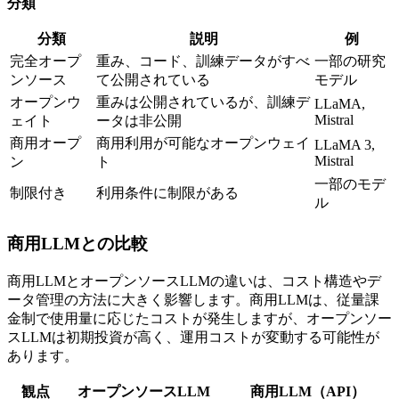
分類
分類
説明
例
完全オープ
重み、コード、訓練データがすべ
一部の研究
ンソース
て公開されている
モデル
オープンウ
重みは公開されているが、訓練デ
LLaMA,
Mistral
ェイト
ータは非公開
商用オープ
商用利用が可能なオープンウェイ
LLaMA 3,
Mistral
ン
ト
一部のモデ
制限付き
利用条件に制限がある
ル
商用LLMとの比較
商用LLMとオープンソースLLMの違いは、コスト構造やデ
ータ管理の方法に大きく影響します。商用LLMは、従量課
金制で使用量に応じたコストが発生しますが、オープンソー
スLLMは初期投資が高く、運用コストが変動する可能性が
あります。
観点
オープンソースLLM
商用LLM（API）