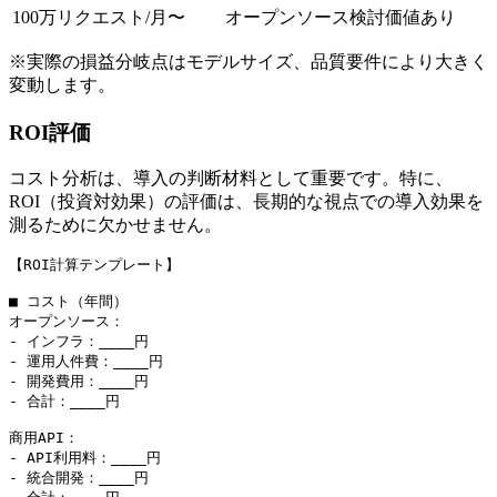
100万リクエスト/月〜
オープンソース検討価値あり
※実際の損益分岐点はモデルサイズ、品質要件により大きく
変動します。
ROI評価
コスト分析は、導入の判断材料として重要です。特に、
ROI（投資対効果）の評価は、長期的な視点での導入効果を
測るために欠かせません。
【ROI計算テンプレート】

■ コスト（年間）

オープンソース：

- インフラ：____円

- 運用人件費：____円

- 開発費用：____円

- 合計：____円

商用API：

- API利用料：____円

- 統合開発：____円
