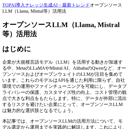
TOP
AI導入ナレッジ
生成AI・最新トレンド
オープンソース
LLM（Llama, Mistral等）活用法
オープンソースLLM（Llama, Mistral
等）活用法
はじめに
企業が大規模言語モデル（LLM）を活用する動きが加速す
る中、MetaのLLaMAやMistral AI、AlibabaのQwenなど、オー
プンソースおよびオープンウェイトのLLMが注目を集めて
います。これらのモデルはAPIを通じた利用に限らず、自社
環境での運用やファインチューニングを可能にし、データプ
ライバシーの保護、カスタマイズ性の向上、コスト管理の観
点で大きな利点をもたらします。特に、データが外部に流出
するリスクを避けたい企業にとって、オープンソースLLM
は魅力的な選択肢となるでしょう。
本記事では、オープンソースLLMの活用方法について、モ
デル選定から運用までを実践的に解説します。これにより、