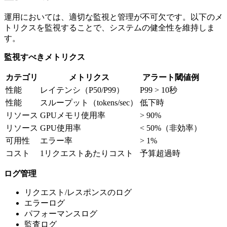
運用においては、適切な監視と管理が不可欠です。以下のメ
トリクスを監視することで、システムの健全性を維持しま
す。
監視すべきメトリクス
カテゴリ
メトリクス
アラート閾値例
性能
レイテンシ（P50/P99）
P99 > 10秒
性能
スループット（tokens/sec）
低下時
リソース
GPUメモリ使用率
> 90%
リソース
GPU使用率
< 50%（非効率）
可用性
エラー率
> 1%
コスト
1リクエストあたりコスト
予算超過時
ログ管理
リクエスト/レスポンスのログ
エラーログ
パフォーマンスログ
監査ログ