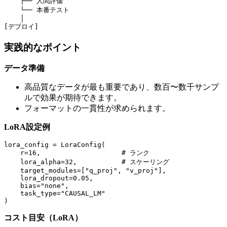
    ├── 人間評価

    └── 本番テスト

    │

実践的なポイント
データ準備
高品質なデータが最も重要であり、数百〜数千サンプ
ルで効果が期待できます。
フォーマットの一貫性が求められます。
LoRA設定例
lora_config = LoraConfig(

    r=16,                    # ランク

    lora_alpha=32,           # スケーリング

    target_modules=["q_proj", "v_proj"],

    lora_dropout=0.05,

    bias="none",

    task_type="CAUSAL_LM"

コスト目安（LoRA）