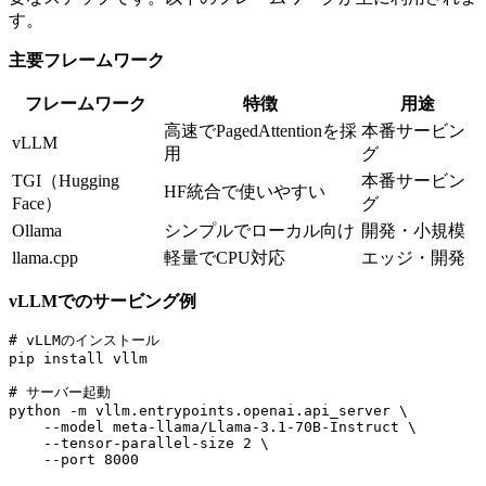
す。
主要フレームワーク
フレームワーク
特徴
用途
高速でPagedAttentionを採
本番サービン
vLLM
用
グ
TGI（Hugging
本番サービン
HF統合で使いやすい
Face）
グ
Ollama
シンプルでローカル向け
開発・小規模
llama.cpp
軽量でCPU対応
エッジ・開発
vLLMでのサービング例
# vLLMのインストール

pip install vllm

# サーバー起動

python -m vllm.entrypoints.openai.api_server \

    --model meta-llama/Llama-3.1-70B-Instruct \

    --tensor-parallel-size 2 \
