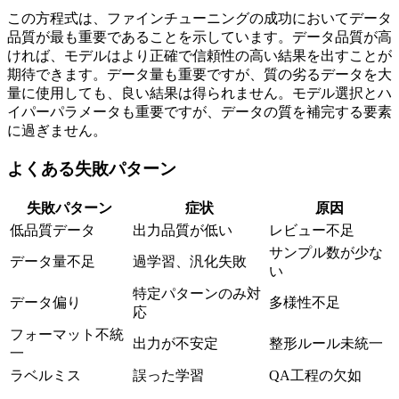
この方程式は、ファインチューニングの成功においてデータ
品質が最も重要であることを示しています。データ品質が高
ければ、モデルはより正確で信頼性の高い結果を出すことが
期待できます。データ量も重要ですが、質の劣るデータを大
量に使用しても、良い結果は得られません。モデル選択とハ
イパーパラメータも重要ですが、データの質を補完する要素
に過ぎません。
よくある失敗パターン
失敗パターン
症状
原因
低品質データ
出力品質が低い
レビュー不足
サンプル数が少な
データ量不足
過学習、汎化失敗
い
特定パターンのみ対
データ偏り
多様性不足
応
フォーマット不統
出力が不安定
整形ルール未統一
一
ラベルミス
誤った学習
QA工程の欠如