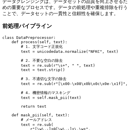
データクレンジングは、データセットの品質を向上させるた
めの重要なプロセスです。データの前処理や重複排除を行う
ことで、データセットの一貫性と信頼性を確保します。
前処理パイプライン
class DataPreprocessor:

    def process(self, text):

        # 1. 文字コード正規化

        text = unicodedata.normalize("NFKC", text)

        # 2. 不要な空白の除去

        text = re.sub(r"\s+", " ", text)

        text = text.strip()

        # 3. 不適切な文字の除去

        text = re.sub(r"[\x00-\x08\x0b\x0c\x0e-\x1f]", 
        # 4. 機密情報のマスキング

        text = self.mask_pii(text)

        return text

    def mask_pii(self, text):

        # メールアドレス

        text = re.sub(

            r"[\w\.-]+@[\w\.-]+\.\w+",
