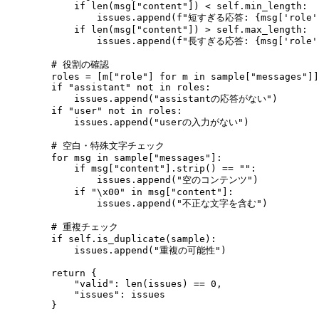
            if len(msg["content"]) < self.min_length:

                issues.append(f"短すぎる応答: {msg['role']
            if len(msg["content"]) > self.max_length:

                issues.append(f"長すぎる応答: {msg['role']
        # 役割の確認

        roles = [m["role"] for m in sample["messages"]]

        if "assistant" not in roles:

            issues.append("assistantの応答がない")

        if "user" not in roles:

            issues.append("userの入力がない")

        # 空白・特殊文字チェック

        for msg in sample["messages"]:

            if msg["content"].strip() == "":

                issues.append("空のコンテンツ")

            if "\x00" in msg["content"]:

                issues.append("不正な文字を含む")

        # 重複チェック

        if self.is_duplicate(sample):

            issues.append("重複の可能性")

        return {

            "valid": len(issues) == 0,

            "issues": issues
