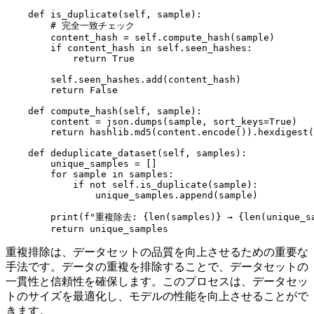
    def is_duplicate(self, sample):

        # 完全一致チェック

        content_hash = self.compute_hash(sample)

        if content_hash in self.seen_hashes:

            return True

        self.seen_hashes.add(content_hash)

        return False

    def compute_hash(self, sample):

        content = json.dumps(sample, sort_keys=True)

        return hashlib.md5(content.encode()).hexdigest(
    def deduplicate_dataset(self, samples):

        unique_samples = []

        for sample in samples:

            if not self.is_duplicate(sample):

                unique_samples.append(sample)

        print(f"重複除去: {len(samples)} → {len(unique_sa
重複排除は、データセットの品質を向上させるための重要な
手法です。データの重複を排除することで、データセットの
一貫性と信頼性を確保します。このプロセスは、データセッ
トのサイズを最適化し、モデルの性能を向上させることがで
きます。