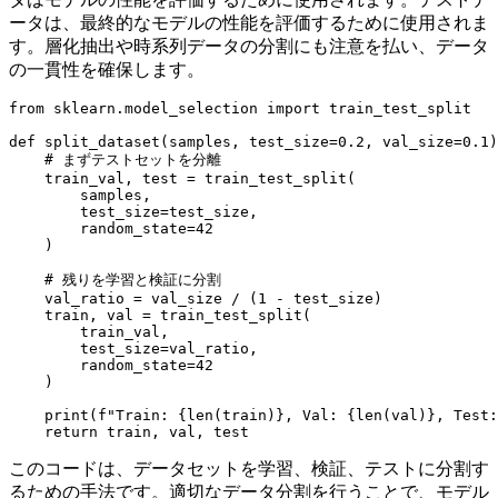
ータは、最終的なモデルの性能を評価するために使用されま
す。層化抽出や時系列データの分割にも注意を払い、データ
の一貫性を確保します。
from sklearn.model_selection import train_test_split

def split_dataset(samples, test_size=0.2, val_size=0.1)
    # まずテストセットを分離

    train_val, test = train_test_split(

        samples,

        test_size=test_size,

        random_state=42

    )

    # 残りを学習と検証に分割

    val_ratio = val_size / (1 - test_size)

    train, val = train_test_split(

        train_val,

        test_size=val_ratio,

        random_state=42

    )

    print(f"Train: {len(train)}, Val: {len(val)}, Test:
このコードは、データセットを学習、検証、テストに分割す
るための手法です。適切なデータ分割を行うことで、モデル