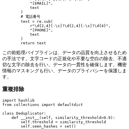
            "[EMAIL]",

            text

        )

        # 電話番号

        text = re.sub(

            r"\d{2,4}[-\s]?\d{2,4}[-\s]?\d{4}",

            "[PHONE]",

            text

        )

この前処理パイプラインは、データの品質を向上させるため
の手法です。文字コードの正規化や不要な空白の除去、不適
切な文字の除去を行い、データの一貫性を確保します。機密
情報のマスキングも行い、データのプライバシーを保護しま
す。
重複排除
import hashlib

from collections import defaultdict

class Deduplicator:

    def __init__(self, similarity_threshold=0.9):

        self.threshold = similarity_threshold

        self.seen_hashes = set()
