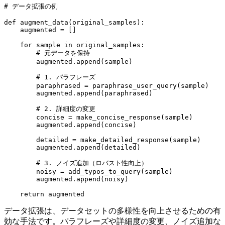
# データ拡張の例

def augment_data(original_samples):

    augmented = []

    for sample in original_samples:

        # 元データを保持

        augmented.append(sample)

        # 1. パラフレーズ

        paraphrased = paraphrase_user_query(sample)

        augmented.append(paraphrased)

        # 2. 詳細度の変更

        concise = make_concise_response(sample)

        augmented.append(concise)

        detailed = make_detailed_response(sample)

        augmented.append(detailed)

        # 3. ノイズ追加（ロバスト性向上）

        noisy = add_typos_to_query(sample)

        augmented.append(noisy)

データ拡張は、データセットの多様性を向上させるための有
効な手法です。パラフレーズや詳細度の変更、ノイズ追加な