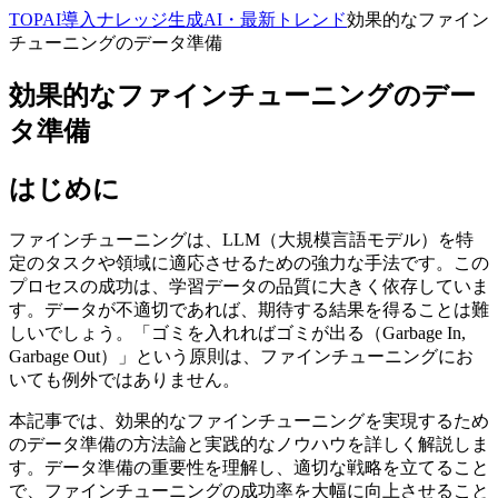
TOP
AI導入ナレッジ
生成AI・最新トレンド
効果的なファイン
チューニングのデータ準備
効果的なファインチューニングのデー
タ準備
はじめに
ファインチューニングは、LLM（大規模言語モデル）を特
定のタスクや領域に適応させるための強力な手法です。この
プロセスの成功は、学習データの品質に大きく依存していま
す。データが不適切であれば、期待する結果を得ることは難
しいでしょう。「ゴミを入れればゴミが出る（Garbage In,
Garbage Out）」という原則は、ファインチューニングにお
いても例外ではありません。
本記事では、効果的なファインチューニングを実現するため
のデータ準備の方法論と実践的なノウハウを詳しく解説しま
す。データ準備の重要性を理解し、適切な戦略を立てること
で、ファインチューニングの成功率を大幅に向上させること