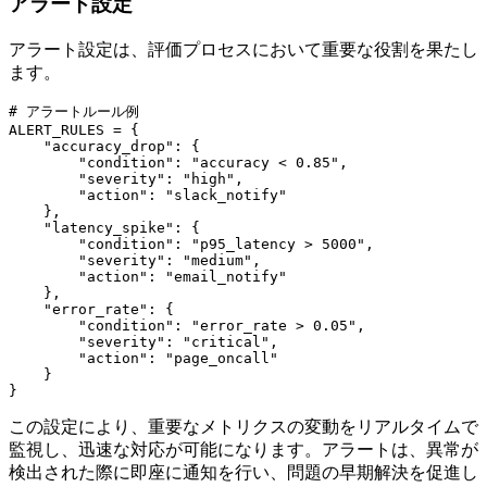
アラート設定
アラート設定は、評価プロセスにおいて重要な役割を果たし
ます。
# アラートルール例

ALERT_RULES = {

    "accuracy_drop": {

        "condition": "accuracy < 0.85",

        "severity": "high",

        "action": "slack_notify"

    },

    "latency_spike": {

        "condition": "p95_latency > 5000",

        "severity": "medium",

        "action": "email_notify"

    },

    "error_rate": {

        "condition": "error_rate > 0.05",

        "severity": "critical",

        "action": "page_oncall"

    }

この設定により、重要なメトリクスの変動をリアルタイムで
監視し、迅速な対応が可能になります。アラートは、異常が
検出された際に即座に通知を行い、問題の早期解決を促進し