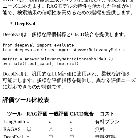
ニーズに応えます。RAGモデルの特性を活かした評価が可
能で、検索結果の信頼性を高めるための指標を提供します。
DeepEval
DeepEvalは、多様な評価指標とCI/CD統合を提供します。
from deepeval import evaluate

from deepeval.metrics import AnswerRelevancyMetric

metric = AnswerRelevancyMetric(threshold=0.7)

DeepEvalは、汎用的なLLM評価に適用され、柔軟な評価を
可能にします。多様な評価指標を提供し、異なる評価ニーズ
に対応できるのが特徴です。
評価ツール比較表
ツール
RAG評価
一般評価
CI/CD統合
コスト
LangSmith
○
○
○
有料プラン
RAGAS
◎
△
○
無料
DeepEval
○
◎
◎
無料/有料