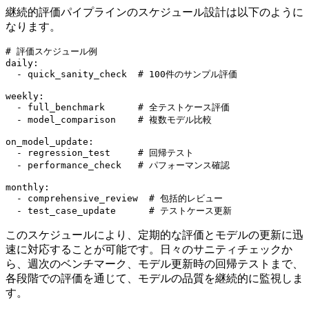
継続的評価パイプラインのスケジュール設計は以下のように
なります。
# 評価スケジュール例

daily:

  - quick_sanity_check  # 100件のサンプル評価

weekly:

  - full_benchmark      # 全テストケース評価

  - model_comparison    # 複数モデル比較

on_model_update:

  - regression_test     # 回帰テスト

  - performance_check   # パフォーマンス確認

monthly:

  - comprehensive_review  # 包括的レビュー

このスケジュールにより、定期的な評価とモデルの更新に迅
速に対応することが可能です。日々のサニティチェックか
ら、週次のベンチマーク、モデル更新時の回帰テストまで、
各段階での評価を通じて、モデルの品質を継続的に監視しま
す。