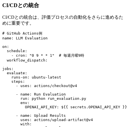
CI/CDとの統合
CI/CDとの統合は、評価プロセスの自動化をさらに進めるた
めに重要です。
# GitHub Actions例

name: LLM Evaluation

on:

  schedule:

    - cron: "0 9 * * 1"  # 毎週月曜9時

  workflow_dispatch:

jobs:

  evaluate:

    runs-on: ubuntu-latest

    steps:

      - uses: actions/checkout@v4

      - name: Run Evaluation

        run: python run_evaluation.py

        env:

          OPENAI_API_KEY: ${{ secrets.OPENAI_API_KEY }}

      - name: Upload Results

        uses: actions/upload-artifact@v4

        with:
