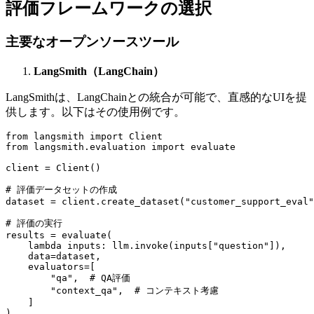
評価フレームワークの選択
主要なオープンソースツール
LangSmith（LangChain）
LangSmithは、LangChainとの統合が可能で、直感的なUIを提
供します。以下はその使用例です。
from langsmith import Client

from langsmith.evaluation import evaluate

client = Client()

# 評価データセットの作成

dataset = client.create_dataset("customer_support_eval"
# 評価の実行

results = evaluate(

    lambda inputs: llm.invoke(inputs["question"]),

    data=dataset,

    evaluators=[

        "qa",  # QA評価

        "context_qa",  # コンテキスト考慮

    ]
