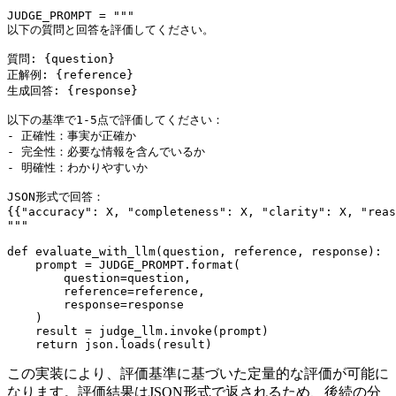
JUDGE_PROMPT = """

以下の質問と回答を評価してください。

質問: {question}

正解例: {reference}

生成回答: {response}

以下の基準で1-5点で評価してください：

- 正確性：事実が正確か

- 完全性：必要な情報を含んでいるか

- 明確性：わかりやすいか

JSON形式で回答：

{{"accuracy": X, "completeness": X, "clarity": X, "reas
"""

def evaluate_with_llm(question, reference, response):

    prompt = JUDGE_PROMPT.format(

        question=question,

        reference=reference,

        response=response

    )

    result = judge_llm.invoke(prompt)

この実装により、評価基準に基づいた定量的な評価が可能に
なります。評価結果はJSON形式で返されるため、後続の分