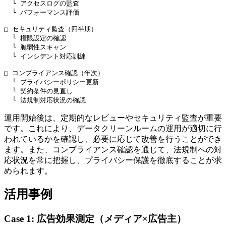
  └ アクセスログの監査

  └ パフォーマンス評価

□ セキュリティ監査（四半期）

  └ 権限設定の確認

  └ 脆弱性スキャン

  └ インシデント対応訓練

□ コンプライアンス確認（年次）

  └ プライバシーポリシー更新

  └ 契約条件の見直し

運用開始後は、定期的なレビューやセキュリティ監査が重要
です。これにより、データクリーンルームの運用が適切に行
われているかを確認し、必要に応じて改善を行うことができ
ます。また、コンプライアンス確認を通じて、法規制への対
応状況を常に把握し、プライバシー保護を徹底することが求
められます。
活用事例
Case 1: 広告効果測定（メディア×広告主）