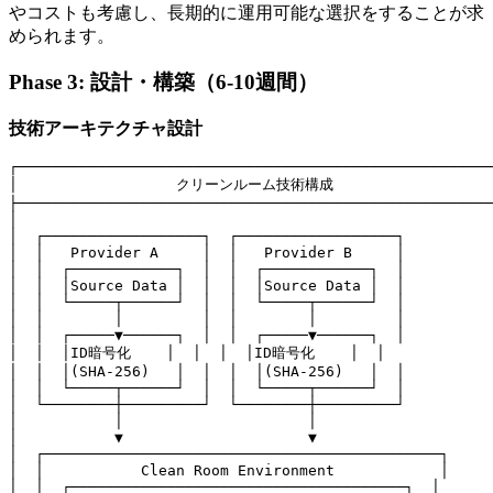
やコストも考慮し、長期的に運用可能な選択をすることが求
められます。
Phase 3: 設計・構築（6-10週間）
技術アーキテクチャ設計
┌──────────────────────────────────────────────────────
│                  クリーンルーム技術構成                   
├──────────────────────────────────────────────────────
│                                                      
│  ┌──────────────────┐  ┌──────────────────┐          
│  │   Provider A     │  │   Provider B     │          
│  │  ┌────────────┐  │  │  ┌────────────┐  │          
│  │  │Source Data │  │  │  │Source Data │  │          
│  │  └─────┬──────┘  │  │  └─────┬──────┘  │          
│  │        │         │  │        │         │          
│  │  ┌─────▼──────┐  │  │  ┌─────▼──────┐  │          
│  │  │ID暗号化    │  │  │  │ID暗号化    │  │             
│  │  │(SHA-256)   │  │  │  │(SHA-256)   │  │          
│  │  └─────┬──────┘  │  │  └─────┬──────┘  │          
│  └────────┼─────────┘  └────────┼─────────┘          
│           │                     │                    
│           ▼                     ▼                    
│  ┌─────────────────────────────────────────────┐     
│  │           Clean Room Environment            │     
│  │  ┌──────────────────────────────────────┐  │      