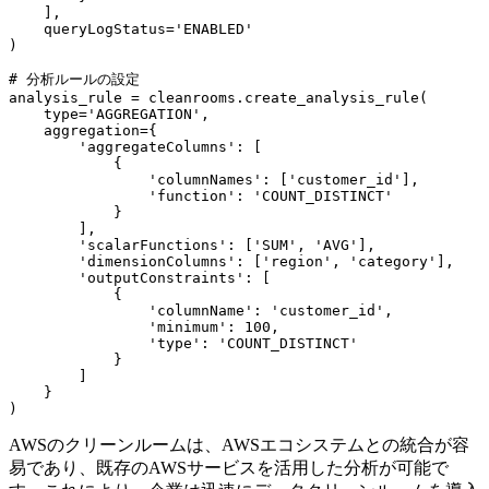
    ],

    queryLogStatus='ENABLED'

)

# 分析ルールの設定

analysis_rule = cleanrooms.create_analysis_rule(

    type='AGGREGATION',

    aggregation={

        'aggregateColumns': [

            {

                'columnNames': ['customer_id'],

                'function': 'COUNT_DISTINCT'

            }

        ],

        'scalarFunctions': ['SUM', 'AVG'],

        'dimensionColumns': ['region', 'category'],

        'outputConstraints': [

            {

                'columnName': 'customer_id',

                'minimum': 100,

                'type': 'COUNT_DISTINCT'

            }

        ]

    }

AWSのクリーンルームは、AWSエコシステムとの統合が容
易であり、既存のAWSサービスを活用した分析が可能で