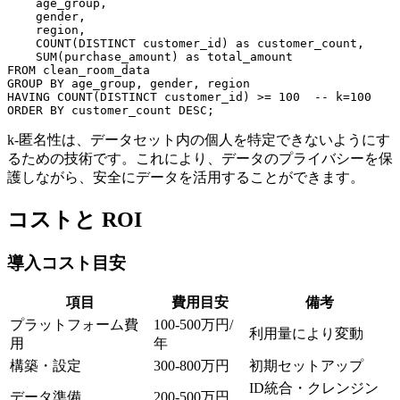
    age_group,

    gender,

    region,

    COUNT(DISTINCT customer_id) as customer_count,

    SUM(purchase_amount) as total_amount

FROM clean_room_data

GROUP BY age_group, gender, region

HAVING COUNT(DISTINCT customer_id) >= 100  -- k=100

k-匿名性は、データセット内の個人を特定できないようにす
るための技術です。これにより、データのプライバシーを保
護しながら、安全にデータを活用することができます。
コストと ROI
導入コスト目安
項目
費用目安
備考
プラットフォーム費
100-500万円/
利用量により変動
用
年
構築・設定
300-800万円
初期セットアップ
ID統合・クレンジン
データ準備
200-500万円