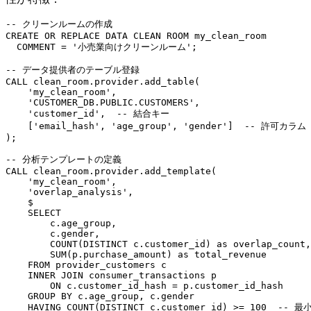
-- クリーンルームの作成

CREATE OR REPLACE DATA CLEAN ROOM my_clean_room

  COMMENT = '小売業向けクリーンルーム';

-- データ提供者のテーブル登録

CALL clean_room.provider.add_table(

    'my_clean_room',

    'CUSTOMER_DB.PUBLIC.CUSTOMERS',

    'customer_id',  -- 結合キー

    ['email_hash', 'age_group', 'gender']  -- 許可カラム

);

-- 分析テンプレートの定義

CALL clean_room.provider.add_template(

    'my_clean_room',

    'overlap_analysis',

    $

    SELECT 

        c.age_group,

        c.gender,

        COUNT(DISTINCT c.customer_id) as overlap_count,

        SUM(p.purchase_amount) as total_revenue

    FROM provider_customers c

    INNER JOIN consumer_transactions p

        ON c.customer_id_hash = p.customer_id_hash

    GROUP BY c.age_group, c.gender

    HAVING COUNT(DISTINCT c.customer_id) >= 100  -- 