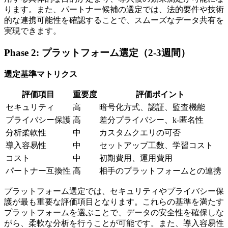
ります。また、パートナー候補の選定では、法的要件や技術
的な連携可能性を確認することで、スムーズなデータ共有を
実現できます。
Phase 2: プラットフォーム選定（2-3週間）
選定基準マトリクス
評価項目
重要度
評価ポイント
セキュリティ
高
暗号化方式、認証、監査機能
プライバシー保護
高
差分プライバシー、k-匿名性
分析柔軟性
中
カスタムクエリの可否
導入容易性
中
セットアップ工数、学習コスト
コスト
中
初期費用、運用費用
パートナー互換性
高
相手のプラットフォームとの連携
プラットフォーム選定では、セキュリティやプライバシー保
護が最も重要な評価項目となります。これらの基準を満たす
プラットフォームを選ぶことで、データの安全性を確保しな
がら、柔軟な分析を行うことが可能です。また、導入容易性