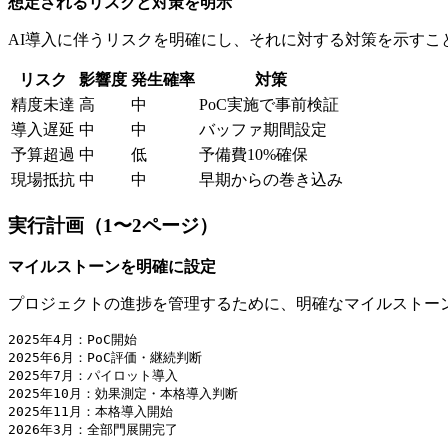
想定されるリスクと対策を明示
AI導入に伴うリスクを明確にし、それに対する対策を示すこ
リスク
影響度
発生確率
対策
精度未達
高
中
PoC実施で事前検証
導入遅延
中
中
バッファ期間設定
予算超過
中
低
予備費10%確保
現場抵抗
中
中
早期からの巻き込み
実行計画（1〜2ページ）
マイルストーンを明確に設定
プロジェクトの進捗を管理するために、明確なマイルストー
2025年4月：PoC開始

2025年6月：PoC評価・継続判断

2025年7月：パイロット導入

2025年10月：効果測定・本格導入判断

2025年11月：本格導入開始
