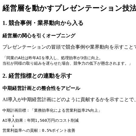
経営層を動かすプレゼンテーション技
1. 競合事例・業界動向から入る
経営層の関心を引くオープニング
プレゼンテーションの冒頭で競合事例や業界動向を示すこと
「同業のA社は昨年AIを導入し、処理効率が3倍に向上。

2. 経営指標との連動を示す
中期経営計画との整合性をアピール
AI導入が中期経営計画にどのように貢献するかを示すことで
中期計画目標：「業務効率化による営業利益率2%向上」

    ↓

AI導入効果：年間1,560万円のコスト削減

    ↓
