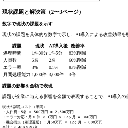
現状課題と解決策（2〜3ページ）
数字で現状の課題を示す
現状の課題を具体的な数字で示し、AI導入による改善効果を
課題
現状
AI導入後
改善率
処理時間
1件30分
1件5分
83%削減
人員数
5名
2名
60%削減
エラー率
3%
0.5%
83%削減
月間処理能力
1,000件
3,000件
3倍
課題の影響を金額で表現
課題が企業に与える影響を金額で表現することで、AI導入の
現状の課題コスト（年間）

・人件費：5名 × 500万円 = 2,500万円

・エラー対応：月30件 × 1万円 × 12ヶ月 = 360万円

・機会損失（処理遅延）：月50万円 × 12ヶ月 = 600万円
