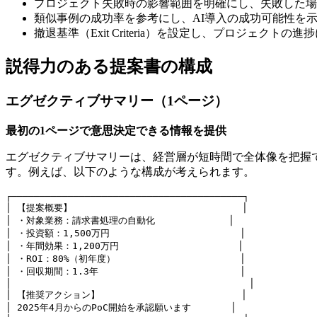
プロジェクト失敗時の影響範囲を明確にし、失敗した場
類似事例の成功率を参考にし、AI導入の成功可能性を
撤退基準（Exit Criteria）を設定し、プロジェクト
説得力のある提案書の構成
エグゼクティブサマリー（1ページ）
最初の1ページで意思決定できる情報を提供
エグゼクティブサマリーは、経営層が短時間で全体像を把握
す。例えば、以下のような構成が考えられます。
┌─────────────────────────────────────────┐

│ 【提案概要】                              │

│ ・対象業務：請求書処理の自動化             │

│ ・投資額：1,500万円                       │

│ ・年間効果：1,200万円                     │

│ ・ROI：80%（初年度）                      │

│ ・回収期間：1.3年                         │

│                                          │

│ 【推奨アクション】                         │

│ 2025年4月からのPoC開始を承認願います       │
