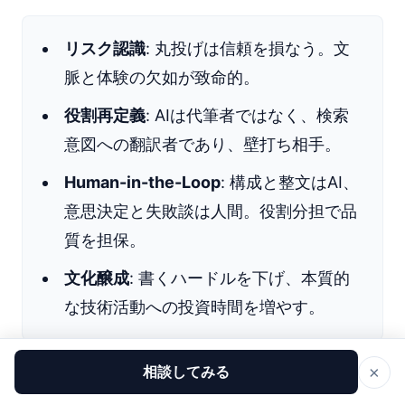
リスク認識
: 丸投げは信頼を損なう。文
脈と体験の欠如が致命的。
役割再定義
: AIは代筆者ではなく、検索
意図への翻訳者であり、壁打ち相手。
Human-in-the-Loop
: 構成と整文はAI、
意思決定と失敗談は人間。役割分担で品
質を担保。
文化醸成
: 書くハードルを下げ、本質的
な技術活動への投資時間を増やす。
×
相談してみる
重要なのは、実際にこの「翻訳」のプロセスを体