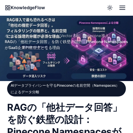
KnowledgeFlow
ホーム
/
ベクトルデータベース（Vector DB）
/
Pinecone導入
/
RAGの「他社データ回答」を防ぐ鉄壁の設計：Pinecone Namespaces
がSaaS企業の救世主となる理由
AIデータプライバシーを守るPineconeの名前空間（Namespaces）
によるデータ分離
RAGの「他社データ回答」
を防ぐ鉄壁の設計：
Pinecone Namespacesが