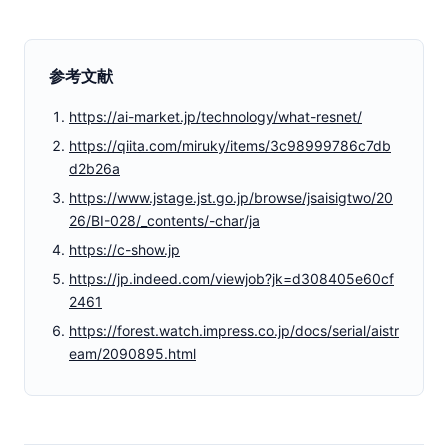
参考文献
https://ai-market.jp/technology/what-resnet/
https://qiita.com/miruky/items/3c98999786c7db
d2b26a
https://www.jstage.jst.go.jp/browse/jsaisigtwo/20
26/BI-028/_contents/-char/ja
https://c-show.jp
https://jp.indeed.com/viewjob?jk=d308405e60cf
2461
https://forest.watch.impress.co.jp/docs/serial/aistr
eam/2090895.html