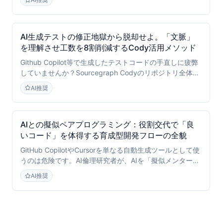
産・最適化する手法をDevOps専門家が解説します。
AI生成テストの修正地獄から脱却せよ。「文脈」
を理解させ工数を8割削減するCody活用メソッド
Github Copilot等で生成したテストコードの手直しに疲弊
していませんか？Sourcegraph Codyのリポジトリ全体理
解（コンテキスト認識）を活用し、依存関係や仕様を反映
AI推奨
した「修正不要な単体テスト」を生成する具体的かつ実践
的な手法を解説します。
AIとの擬似ペアプログラミング：役割交代で「良
いコード」を体得する育成型開発フローの全貌
GitHub CopilotやCursorを単なる自動生成ツールとして使
うのは危険です。AI倫理研究者が、AIを「擬似メンター」
として活用し、エンジニアの思考力とコード品質を高める
AI推奨
「AIペアプログラミング」の実践手法と組織導入フローを
提言します。