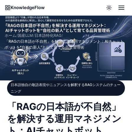
KnowledgeFlow
ホーム
/
国産LLM
/
日本語特化RAG
/
「RAGの日本語が不自然」を解決する運用マネジメント：AIチャット
ボットを“自社の新人”として育てる品質管理術
日本語独自の敬語表現やニュアンスを解釈するRAGシステムのチュー
ニング
「RAGの日本語が不自然」
を解決する運用マネジメン
ト：AIチャットボット