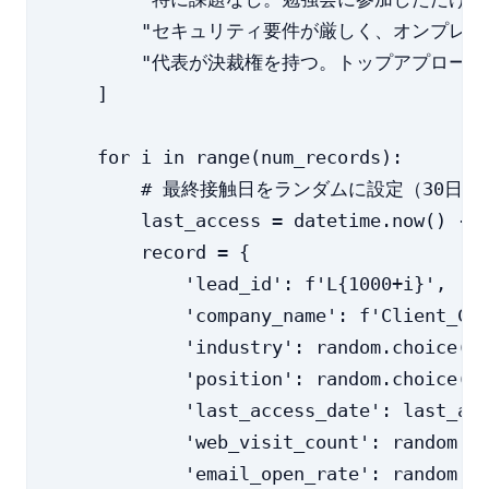
        "セキュリティ要件が厳しく、オンプレ希
        "代表が決裁権を持つ。トップアプローチ
    ]

    for i in range(num_records):

        # 最終接触日をランダムに設定（30日前
        last_access = datetime.now() - t
        record = {

            'lead_id': f'L{1000+i}',

            'company_name': f'Client_Com
            'industry': random.choice(in
            'position': random.choice(po
            'last_access_date': last_acc
            'web_visit_count': random.ra
            'email_open_rate': random.un