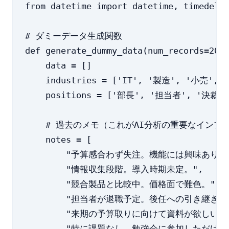
from datetime import datetime, timedelta
# ダミーデータ生成関数

def generate_dummy_data(num_records=20):
    data = []

    industries = ['IT', '製造', '小売',
    positions = ['部長', '担当者', '決裁者
    # 過去のメモ（これがAI分析の重要なインプ
    notes = [

        "予算感合わず失注。機能には興味あり。"
        "情報収集段階。導入時期未定。",

        "競合製品と比較中。価格面で難色。",

        "担当者が退職予定。後任への引き継ぎ待ち
        "来期の予算取りに向けて資料が欲しいとの
        "特に課題なし。勉強会に参加しただけ。"