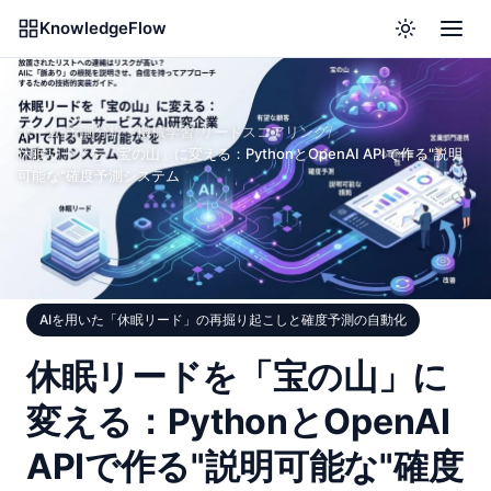
KnowledgeFlow
ホーム
/
予測分析・機械学習
/
リードスコアリング
/
休眠リードを「宝の山」に変える：PythonとOpenAI APIで作る"説明
可能な"確度予測システム
AIを用いた「休眠リード」の再掘り起こしと確度予測の自動化
休眠リードを「宝の山」に
変える：PythonとOpenAI
APIで作る"説明可能な"確度