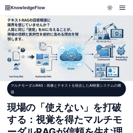
KnowledgeFlow
ホーム
/
クラウドAIアーキテクチャ
/
RAG構成パターン
/
現場の「使えない」を打破する：視覚を得たマルチモーダルRAGが信
頼を生む理由と導入戦略
マルチモーダルRAG：画像とテキストを統合したAI検索システムの構
築
現場の「使えない」を打破
する：視覚を得たマルチモ
ーダルRAGが信頼を生む理