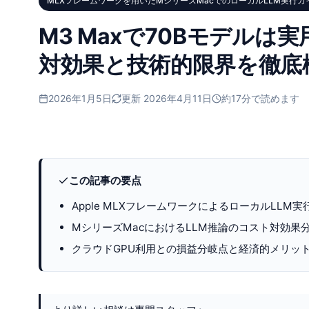
MLXフレームワークを用いたMシリーズMacでのローカルLLM実行ガ
M3 Maxで70Bモデルは実用
対効果と技術的限界を徹底
2026年1月5日
更新 2026年4月11日
約17分で読めます
この記事の要点
Apple MLXフレームワークによるローカルLLM
MシリーズMacにおけるLLM推論のコスト対効果
クラウドGPU利用との損益分岐点と経済的メリッ