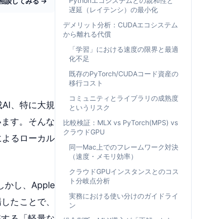
Pythonエコシステムとの親和性と
相談してみる →
遅延（レイテンシ）の最小化
デメリット分析：CUDAエコシステム
から離れる代償
「学習」における速度の限界と最適
化不足
既存のPyTorch/CUDAコード資産の
移行コスト
コミュニティとライブラリの成熟度
AI、特に大規
というリスク
います。そんな
比較検証：MLX vs PyTorch(MPS) vs
クラウドGPU
cによるローカル
同一Mac上でのフレームワーク対決
（速度・メモリ効率）
クラウドGPUインスタンスとのコス
ト分岐点分析
し、Apple
実務における使い分けのガイドライ
場したことで、
ン
整する「軽量な