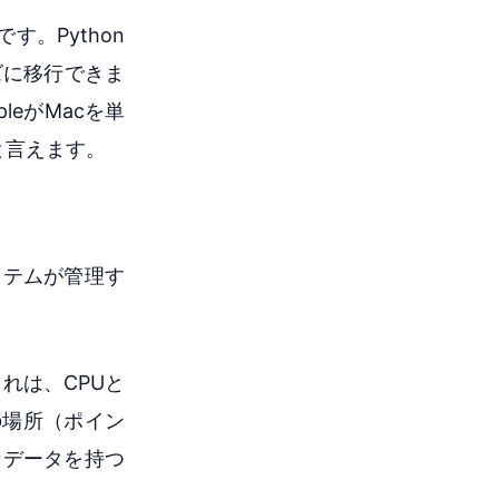
す。Python
ズに移行できま
eがMacを単
と言えます。
ステムが管理す
これは、CPUと
の場所（ポイン
なデータを持つ