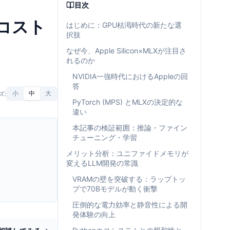
目次
のコスト
はじめに：GPU枯渇時代の新たな選
択肢
なぜ今、Apple Silicon×MLXが注目さ
れるのか
NVIDIA一強時代におけるAppleの回
答
ズ:
小
中
大
PyTorch (MPS) とMLXの決定的な
違い
本記事の検証範囲：推論・ファイン
チューニング・学習
メリット分析：ユニファイドメモリが
変えるLLM開発の常識
VRAMの壁を突破する：ラップトッ
プで70Bモデルが動く衝撃
圧倒的な電力効率と静音性による開
発体験の向上