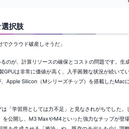
な選択肢
だけでクラウド破産しそうだ」
いるのが、計算リソースの確保とコストの問題です。生成
IA製GPUは非常に価値が高く、入手困難な状況が続いて
ple Silicon（Mシリーズチップ）を搭載したMa
は「学習用としては力不足」と見なされがちでした。しか
を公開し、M3 MaxやM4といった強力なチップが登
に回答を生成させる「推論」や、既存のモデルを少し調