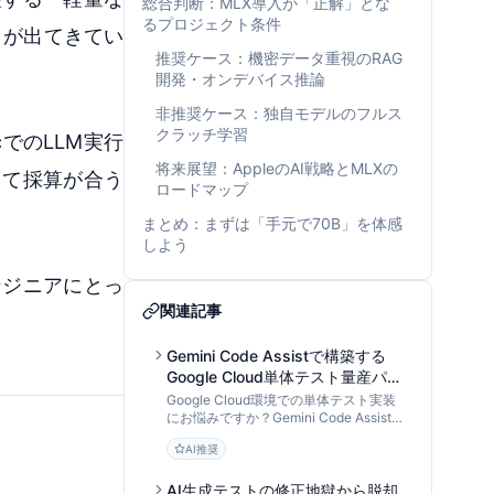
総合判断：MLX導入が「正解」とな
るプロジェクト条件
タが出てきてい
推奨ケース：機密データ重視のRAG
開発・オンデバイス推論
非推奨ケース：独自モデルのフルス
クラッチ学習
でのLLM実行
将来展望：AppleのAI戦略とMLXの
して採算が合う
ロードマップ
まとめ：まずは「手元で70B」を体感
しよう
ンジニアにとっ
関連記事
Gemini Code Assistで構築する
Google Cloud単体テスト量産パイ
プライン：AI入力設計からモック
Google Cloud環境での単体テスト実装
戦略まで
にお悩みですか？Gemini Code Assistを
「データ処理パイプライン」として活用
AI推奨
し、Cloud Functions等のテストコード
を効率的に量産・最適化する手法を
DevOps専門家が解説します。
AI生成テストの修正地獄から脱却