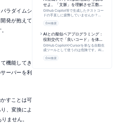
せよ。「文脈」を理解させ工数を
8割削減するCody活用メソッド
なパラダイムシ
Github Copilot等で生成したテストコー
ドの手直しに疲弊していませんか？
I開発が抱えて
Sourcegraph Codyのリポジトリ全体理
AI推奨
解（コンテキスト認識）を活用し、依存
関係や仕様を反映した「修正不要な単体
す。
テスト」を生成する具体的かつ実践的な
AIとの擬似ペアプログラミング：
手法を解説します。
役割交代で「良いコード」を体得
する育成型開発フローの全貌
GitHub CopilotやCursorを単なる自動生
成ツールとして使うのは危険です。AI倫
理研究者が、AIを「擬似メンター」とし
AI推奨
て活用し、エンジニアの思考力とコード
として機能してき
品質を高める「AIペアプログラミング」
の実践手法と組織導入フローを提言しま
のサーバーを利
す。
Iを動かすことは可
あり、変換によ
ありません。