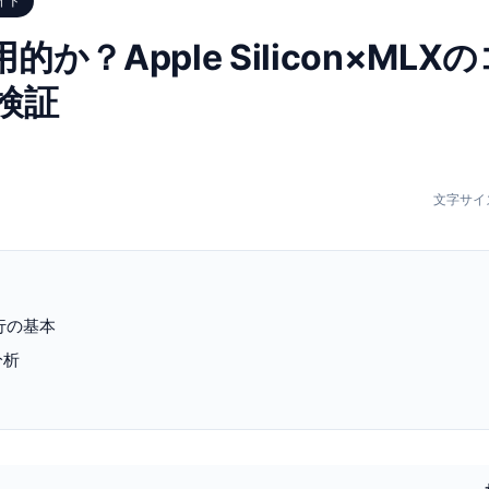
イド
的か？Apple Silicon×MLX
検証
文字サイ
実行の基本
分析
ト