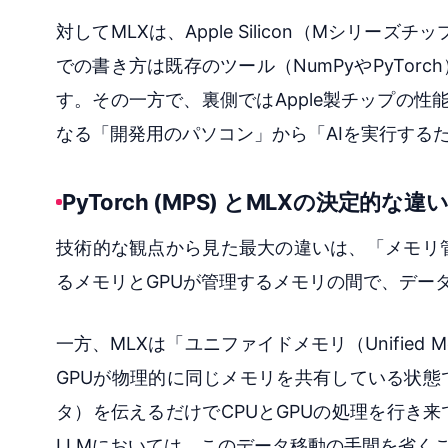
対してMLXは、Apple Silicon（Mシリ
での書き方は既存のツール（NumPyやPyTo
す。その一方で、裏側ではApple製チップの性
なる「開発用のパソコン」から「AIを実行する
PyTorch (MPS) とMLXの決定的な違
技術的な観点から見た最大の違いは、「メモリ
るメモリとGPUが管理するメモリの間で、デー
一方、MLXは「ユニファイドメモリ（Unified
GPUが物理的に同じメモリを共有している状
タ）を伝えるだけでCPUとGPUの処理を行き
LLMにおいては、このデータ移動の手間を省く