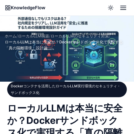
KnowledgeFlow
ホーム
/
ローカルLLM構築
/
ローカルLLMのセキュリティ対策
/
ローカルLLMは本当に安全か？Dockerサンドボックス化で実現する
「真の隔離環境」設計論
Dockerコンテナを活用したローカルLLM実行環境のセキュリティ・
サンドボックス化
ローカルLLMは本当に安全
か？Dockerサンドボック
ス化で実現する「真の隔離