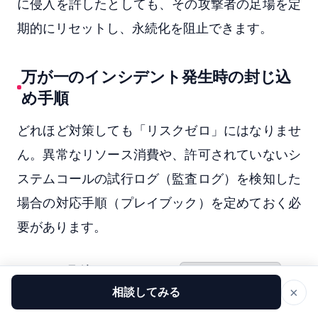
に侵入を許したとしても、その攻撃者の足場を定
期的にリセットし、永続化を阻止できます。
万が一のインシデント発生時の封じ込
め手順
どれほど対策しても「リスクゼロ」にはなりませ
ん。異常なリソース消費や、許可されていないシ
ステムコールの試行ログ（監査ログ）を検知した
場合の対応手順（プレイブック）を定めておく必
要があります。
Docker環境であれば、
や
docker pause
×
相談してみる
によって即座にプロセスを凍
docker kill