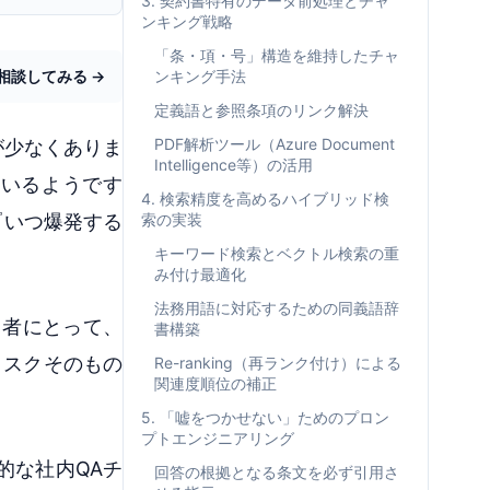
3. 契約書特有のデータ前処理とチャ
ンキング戦略
「条・項・号」構造を維持したチャ
相談してみる →
ンキング手法
定義語と参照条項のリンク解決
PDF解析ツール（Azure Document
が少なくありま
Intelligence等）の活用
ているようです
4. 検索精度を高めるハイブリッド検
『いつ爆発する
索の実装
キーワード検索とベクトル検索の重
み付け最適化
法務用語に対応するための同義語辞
当者にとって、
書構築
リスクそのもの
Re-ranking（再ランク付け）による
関連度順位の補正
5. 「嘘をつかせない」ためのプロン
プトエンジニアリング
的な社内QAチ
回答の根拠となる条文を必ず引用さ