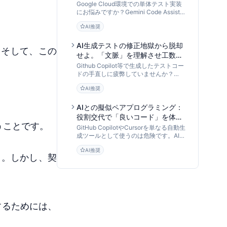
プライン：AI入力設計からモック
Google Cloud環境での単体テスト実装
戦略まで
にお悩みですか？Gemini Code Assistを
「データ処理パイプライン」として活用
AI推奨
し、Cloud Functions等のテストコード
を効率的に量産・最適化する手法を
DevOps専門家が解説します。
AI生成テストの修正地獄から脱却
。そして、この
せよ。「文脈」を理解させ工数を
8割削減するCody活用メソッド
Github Copilot等で生成したテストコー
ドの手直しに疲弊していませんか？
Sourcegraph Codyのリポジトリ全体理
AI推奨
解（コンテキスト認識）を活用し、依存
関係や仕様を反映した「修正不要な単体
テスト」を生成する具体的かつ実践的な
AIとの擬似ペアプログラミング：
手法を解説します。
役割交代で「良いコード」を体得
うことです。
する育成型開発フローの全貌
GitHub CopilotやCursorを単なる自動生
成ツールとして使うのは危険です。AI倫
理研究者が、AIを「擬似メンター」とし
AI推奨
て活用し、エンジニアの思考力とコード
う。しかし、契
品質を高める「AIペアプログラミング」
の実践手法と組織導入フローを提言しま
す。
するためには、