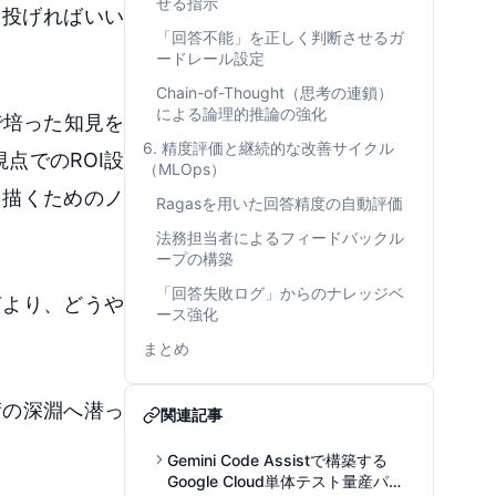
せる指示
Tに投げればいい
「回答不能」を正しく判断させるガ
ードレール設定
Chain-of-Thought（思考の連鎖）
による論理的推論の強化
で培った知見を
6. 精度評価と継続的な改善サイクル
点でのROI設
（MLOps）
を描くためのノ
Ragasを用いた回答精度の自動評価
法務担当者によるフィードバックル
ープの構築
「回答失敗ログ」からのナレッジベ
何より、どうや
ース強化
まとめ
術の深淵へ潜っ
関連記事
Gemini Code Assistで構築する
Google Cloud単体テスト量産パイ