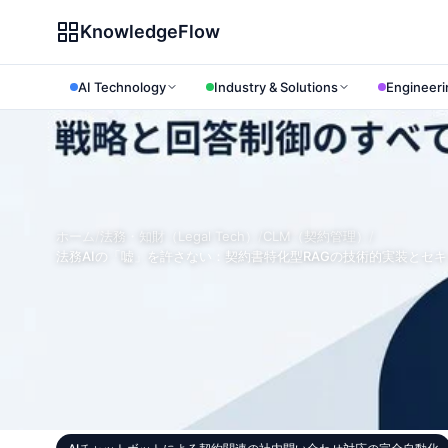
KnowledgeFlow
AI Technology
Industry & Solutions
Engineeri
ホーム
/
法務・知財（Legal Tech）
/
CLM（契約管理）
/
法務AIの「嘘」を許さない：契約書特化型RAGの技術的実装とセ