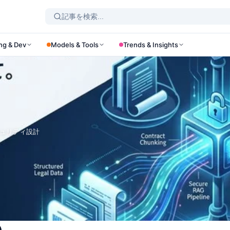
ng & Dev
Models & Tools
Trends & Insights
キュリティ設計