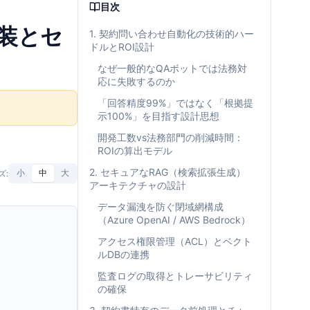
目次
実装とセ
1. 契約問い合わせ自動化の技術的ハー
ドルとROI設計
なぜ一般的なQAボットでは法務対
応に失敗するのか
「回答精度99%」ではなく「根拠提
示100%」を目指す設計思想
開発工数vs法務部門の削減時間：
ROIの算出モデル
2. セキュアなRAG（検索拡張生成）
ズ:
小
中
大
アーキテクチャの設計
データ漏洩を防ぐ閉域網構成
（Azure OpenAI / AWS Bedrock）
アクセス権限管理（ACL）とベクト
ルDBの連携
監査ログの取得とトレーサビリティ
の確保