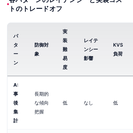
トのトレードオフ
実
パ
装
レイテ
タ
防御対
KVS
難
ンシー
ー
象
負荷
易
影響
ン
度
A:
事
長期的
後
な傾向
低
なし
低
集
把握
計