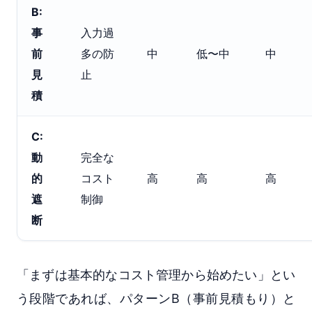
B:
事
入力過
前
多の防
中
低〜中
中
見
止
積
C:
動
完全な
的
コスト
高
高
高
遮
制御
断
「まずは基本的なコスト管理から始めたい」とい
う段階であれば、パターンB（事前見積もり）と