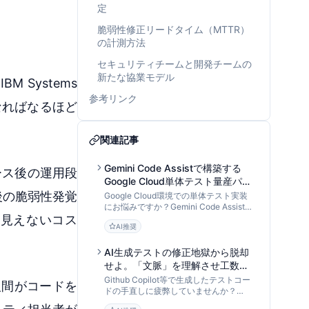
定
脆弱性修正リードタイム（MTTR）
の計測方法
セキュリティチームと開発チームの
新たな協業モデル
Systems
参考リンク
くなればなるほど
関連記事
Gemini Code Assistで構築する
ース後の運用段
Google Cloud単体テスト量産パイ
プライン：AI入力設計からモック
後の脆弱性発覚
Google Cloud環境での単体テスト実装
戦略まで
にお悩みですか？Gemini Code Assistを
見えないコス
「データ処理パイプライン」として活用
AI推奨
し、Cloud Functions等のテストコード
を効率的に量産・最適化する手法を
DevOps専門家が解説します。
AI生成テストの修正地獄から脱却
せよ。「文脈」を理解させ工数を
8割削減するCody活用メソッド
Github Copilot等で生成したテストコー
人間がコードを
ドの手直しに疲弊していませんか？
Sourcegraph Codyのリポジトリ全体理