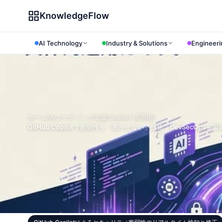
KnowledgeFlow
AI Technology
Industry & Solutions
Engineeri
ホーム
/
AIコーディング支援
/
Copilot 活用術
/
GitHub Copilotで脆弱性を「書かせない」技術：DevSecOp