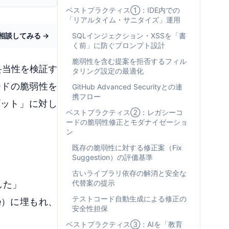
ベストプラクティス①：IDE内での
「リアルタイム・サニタイズ」運用
相談してみる →
SQLインジェクション・XSSを「書
く前」に防ぐプロンプト設計
脆弱性を含む提案を拒否するフィル
妥当性を検証す
タリング設定の最適化
ードの脆弱性を
GitHub Advanced Securityとの連
携フロー
プット」に対し
ベストプラクティス②：レガシーコ
ードの脆弱性修正とモダナイゼーショ
ン
既存の脆弱性に対する修正案（Fix
Suggestion）の評価基準
古いライブラリ依存の解消と安全な
代替案の提示
した」
テストコード自動生成による修正の
ve）に埋もれ、
安全性担保
ベストプラクティス③：AIを「教育