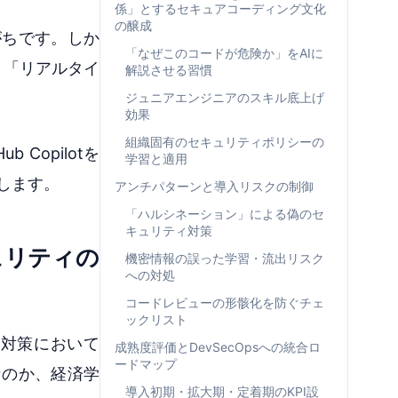
係」とするセキュアコーディング文化
の醸成
がちです。しか
「なぜこのコードが危険か」をAIに
く、「リアルタイ
解説させる習慣
ジュニアエンジニアのスキル底上げ
効果
組織固有のセキュリティポリシーの
opilotを
学習と適用
説します。
アンチパターンと導入リスクの制御
「ハルシネーション」による偽のセ
キュリティ対策
ュリティの
機密情報の誤った学習・流出リスク
への対処
コードレビューの形骸化を防ぐチェ
ックリスト
対策において
成熟度評価とDevSecOpsへの統合ロ
ードマップ
なのか、経済学
導入初期・拡大期・定着期のKPI設