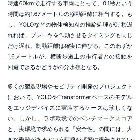
時速60kmで走行する車両にとって、0.1秒という
時間は約1.67メートルの移動距離に相当する。も
し、YOLOなどの物体検知AIの推論処理が0.1秒遅
れれば、ブレーキを作動させるタイミングも同じ
だけ遅れ、制動距離は確実に伸びる。このわずか
1.6メートルが、横断歩道上の歩行者との接触を
回避できるかどうかの分水嶺となる。
多くの製造現場やモビリティ開発のプロジェクト
において、YOLOやTransformerベースのモデル
をエッジデバイスに実装するケースは珍しくな
い。しかし、ラボ環境でのベンチマークスコア
と、実環境で求められる「安全性」の間には、大
きな乖離があるという課題が頻繁に報告されてい