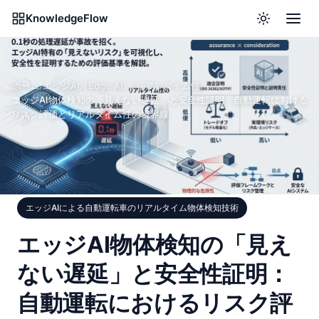
KnowledgeFlow
ホーム
/
エッジAI（Edge AI）
/
リアルタイム性
/
エッジAI物体検知の「見えない遅延」と安全性証明：自動運転における
リスク評価とリアルタイム性の境界線
エッジAIによる自動運転車のリアルタイム物体検知技術
エッジAI物体検知の「見え
ない遅延」と安全性証明：
自動運転におけるリスク評