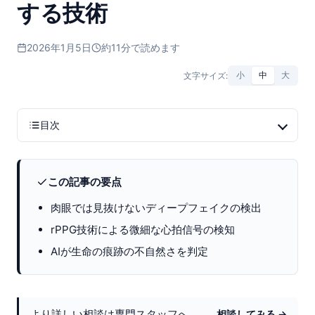
する技術
2026年1月5日
約11分で読めます
文字サイズ:
小
中
大
目次
この記事の要点
肉眼では見抜けないディープフェイクの検出
rPPG技術による微細な心拍信号の検知
AIが生命の痕跡の不自然さを判定
より詳しい相談は専門スタッフへ。
相談してみる →