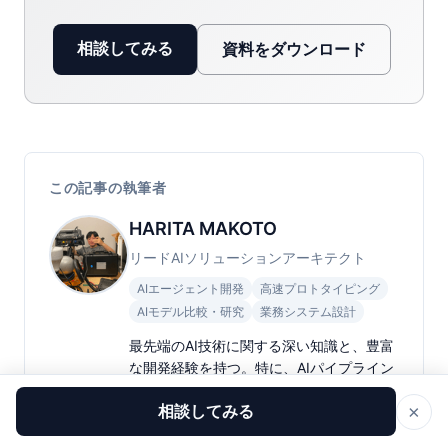
相談してみる
資料をダウンロード
この記事の執筆者
HARITA MAKOTO
リードAIソリューションアーキテクト
AIエージェント開発
高速プロトタイピング
AIモデル比較・研究
業務システム設計
最先端のAI技術に関する深い知識と、豊富
な開発経験を持つ。特に、AIパイプライン
の自動化と最適化、説明可能なAI（XAI）
×
相談してみる
の分野に精通。大規模プロジェクトの成功
実績多数。