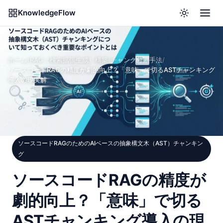
KnowledgeFlow
ホーム
/
RAG（検索拡張生成）構築
/
チャンク分割手法
/
ソースコードRAGの精度が劇的向上？「意味」で切るASTチャンキング
導入の現実解
ソースコードRAGのためのAIベースの抽象構文木（AST）チャンキン
グ
ソースコードRAGの精度が
劇的向上？「意味」で切る
ASTチャンキング導入の現