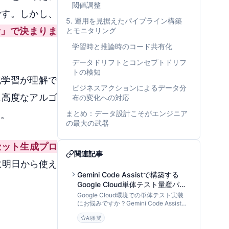
閾値調整
です。しかし、
5. 運用を見据えたパイプライン構築
計」で決まりま
とモニタリング
学習時と推論時のコード共有化
データドリフトとコンセプトドリフ
トの検知
械学習が理解で
ビジネスアクションによるデータ分
に高度なアルゴ
布の変化への対応
まとめ：データ設計こそがエンジニア
す。
の最大の武器
セット生成プロ
関連記事
に明日から使え
Gemini Code Assistで構築する
Google Cloud単体テスト量産パイ
プライン：AI入力設計からモック
Google Cloud環境での単体テスト実装
戦略まで
にお悩みですか？Gemini Code Assistを
「データ処理パイプライン」として活用
AI推奨
し、Cloud Functions等のテストコード
を効率的に量産・最適化する手法を