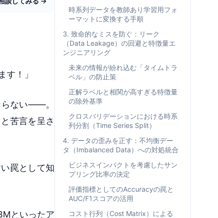
相談してみる →
時系列データを教師あり学習用フォ
ーマットに変換する手順
3. 致命的なミスを防ぐ：リーク
（Data Leakage）の回避と特徴量エ
ンジニアリング
未来の情報が紛れ込む「タイムトラ
きます！」
ベル」の防止策
正解ラベルと相関が高すぎる特徴量
の除外基準
ならない――。
クロスバリデーションにおける時系
」と苦言を呈さ
列分割（Time Series Split）
4. データの歪みを正す：不均衡デー
タ（Imbalanced Data）への対処統合
ビジネスインパクトを考慮したサン
すい罠として知
プリング比率の決定
評価指標としてのAccuracyの罠と
AUC/F1スコアの活用
BMといったア
コスト行列（Cost Matrix）による