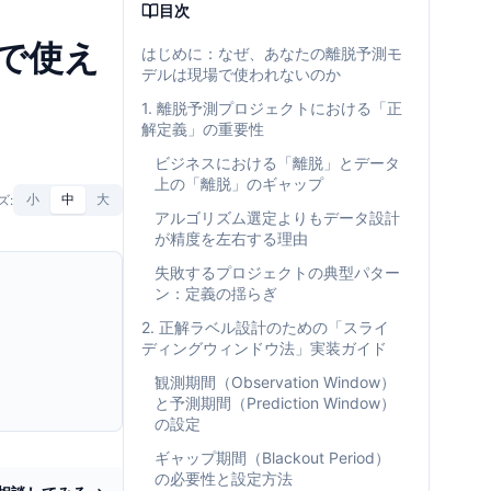
目次
で使え
はじめに：なぜ、あなたの離脱予測モ
デルは現場で使われないのか
1. 離脱予測プロジェクトにおける「正
解定義」の重要性
ビジネスにおける「離脱」とデータ
上の「離脱」のギャップ
ズ:
小
中
大
アルゴリズム選定よりもデータ設計
が精度を左右する理由
失敗するプロジェクトの典型パター
ン：定義の揺らぎ
2. 正解ラベル設計のための「スライ
ディングウィンドウ法」実装ガイド
観測期間（Observation Window）
と予測期間（Prediction Window）
の設定
ギャップ期間（Blackout Period）
の必要性と設定方法