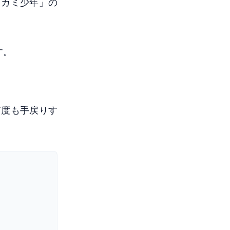
オカミ少年」の
す。
何度も手戻りす