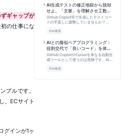
DevOps専門家が解説します。
AI生成テストの修正地獄から脱却
せよ。「文脈」を理解させ工数を
必ずギャップが
8割削減するCody活用メソッド
Github Copilot等で生成したテストコー
ドの手直しに疲弊していませんか？
最初の仕事にな
Sourcegraph Codyのリポジトリ全体理
AI推奨
解（コンテキスト認識）を活用し、依存
関係や仕様を反映した「修正不要な単体
テスト」を生成する具体的かつ実践的な
AIとの擬似ペアプログラミング：
手法を解説します。
役割交代で「良いコード」を体得
する育成型開発フローの全貌
GitHub CopilotやCursorを単なる自動生
成ツールとして使うのは危険です。AI倫
理研究者が、AIを「擬似メンター」とし
AI推奨
て活用し、エンジニアの思考力とコード
品質を高める「AIペアプログラミング」
の実践手法と組織導入フローを提言しま
す。
シンプルです。
し、ECサイト
ログインが1ヶ