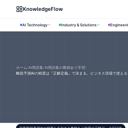
KnowledgeFlow
AI Technology
Industry & Solutions
Engineeri
ホーム
/
AI用語集
/
AI用語集の教師あり学習
/
離脱予測AIの精度は『正解定義』で決まる。ビジネス現場で使え