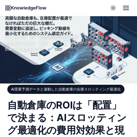
KnowledgeFlow
ホーム
/
小売・EC・流通
/
倉庫自動化ロボ
/
自動倉庫のROIは「配置」で決まる：AIスロッティング最適化の費用対
効果と現場運用の現実
AI需要予測データと連動した自動倉庫の在庫スロッティング最適化
自動倉庫のROIは「配置」
で決まる：AIスロッティン
グ最適化の費用対効果と現