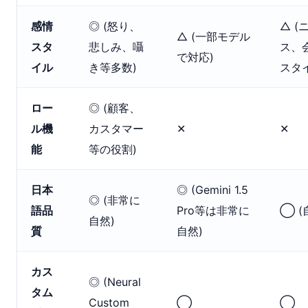
感情
◎ (怒り、
△ (
△ (一部モデル
スタ
悲しみ、囁
ス、
で対応)
イル
き等多数)
スタ
ロー
◎ (顧客、
ル機
カスタマー
✕
✕
能
等の役割)
日本
◎ (Gemini 1.5
◎ (非常に
語品
Pro等は非常に
◯ (
自然)
質
自然)
カス
◎ (Neural
タム
Custom
◯
◯