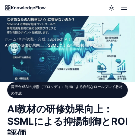
KnowledgeFlow
ホーム
/
音声認識・合成（Speech AI）
/
語学教育アプリ
/
AI教材の研修効果向上：SSMLによる抑揚制御とROI評価
音声合成AIの抑揚（プロソディ）制御による自然なロールプレイ教材
の作成
AI教材の研修効果向上：
SSMLによる抑揚制御とROI
評価