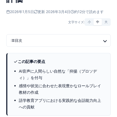
2026年1月5日
更新 2026年3月4日
約12分で読めます
文字サイズ:
小
中
大
目次
この記事の要点
AI音声に人間らしい自然な「抑揚（プロソデ
ィ）」を付与
感情や状況に合わせた表現豊かなロールプレイ
教材の作成
語学教育アプリにおける実践的な会話能力向上
への貢献