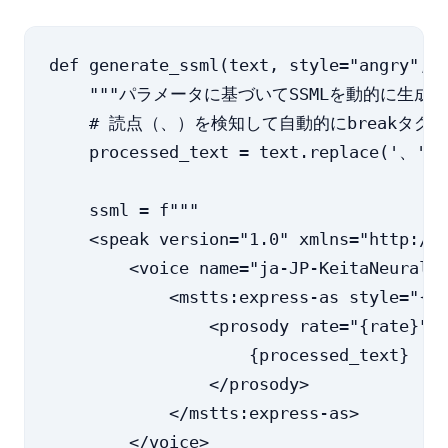
def generate_ssml(text, style="angry", s
    """パラメータに基づいてSSMLを動的に生成する
    # 読点（、）を検知して自動的にbreakタグ
    processed_text = text.replace('、', 
    ssml = f"""

    <speak version="1.0" xmlns="http://w
        <voice name="ja-JP-KeitaNeural">
            <mstts:express-as style="{st
                <prosody rate="{rate}">

                    {processed_text}

                </prosody>

            </mstts:express-as>

        </voice>
