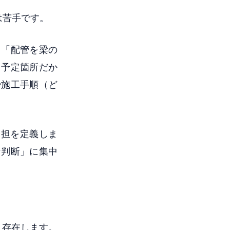
は苦手です。
、「配管を梁の
る予定箇所だか
や施工手順（ど
分担を定義しま
な判断」に集中
く存在します。