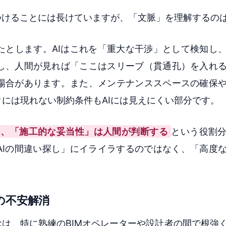
つけることには長けていますが、「文脈」を理解するの
たとします。AIはこれを「重大な干渉」として検知し
し、人間が見れば「ここはスリーブ（貫通孔）を入れ
場合があります。また、メンテナンススペースの確保
には現れない制約条件もAIには見えにくい部分です。
し、「施工的な妥当性」は人間が判断する
という役割
AIの間違い探し」にイライラするのではなく、「高度
の不安解消
念は、特に熟練のBIMオペレーターや設計者の間で根強