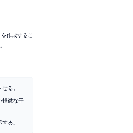
トを作成するこ
。
させる。
い軽微な干
示する。