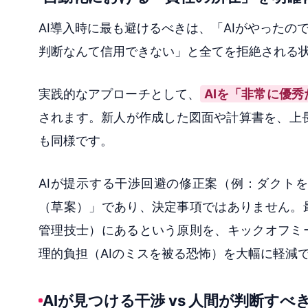
AI導入時に最も避けるべきは、「AIがやったの
判断なんて信用できない」と全てを拒絶される
実践的なアプローチとして、
AIを「非常に優
されます。新人が作成した図面や計算書を、上長
も同様です。
AIが提示する干渉回避の修正案（例：ダクト
（草案）」であり、決定事項ではありません。
管理技士）にあるという原則を、キックオフミ
理的負担（AIのミスを被る恐怖）を大幅に軽減
AIが見つける干渉 vs 人間が判断すべ