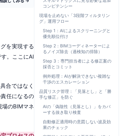
スキルマトリクスに見る必要な追加
相談してみる →
コンピテンシー
現場を止めない「3段階フィルタリン
グ」運用フロー
Step 1：AIによるスクリーニングと
優先順位付け
ィングを実現する
Step 2：BIMコーディネーターによ
るノイズ除去（過検知の排除）
です。ここにAI
Step 3：専門担当者による修正案の
採否とコミット
例外処理：AIが解決できない複雑な
干渉のエスカレーション
不具合ではなく
品質リスク管理：「見落とし」と「勝
の責任になるの
手な修正」を防ぐ
場のBIMマネ
AIの「偽陰性（見落とし）」をカバ
ーする抜き取り検査
自動修正適用時の意図しない波及効
果のチェック
決定プロセスの