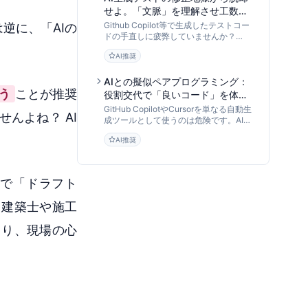
せよ。「文脈」を理解させ工数を
8割削減するCody活用メソッド
Github Copilot等で生成したテストコー
逆に、「AIの
ドの手直しに疲弊していませんか？
Sourcegraph Codyのリポジトリ全体理
AI推奨
解（コンテキスト認識）を活用し、依存
関係や仕様を反映した「修正不要な単体
テスト」を生成する具体的かつ実践的な
AIとの擬似ペアプログラミング：
手法を解説します。
う
ことが推奨
役割交代で「良いコード」を体得
する育成型開発フローの全貌
GitHub CopilotやCursorを単なる自動生
んよね？ AI
成ツールとして使うのは危険です。AI倫
理研究者が、AIを「擬似メンター」とし
AI推奨
て活用し、エンジニアの思考力とコード
品質を高める「AIペアプログラミング」
の実践手法と組織導入フローを提言しま
す。
まで「ドラフト
（建築士や施工
より、現場の心