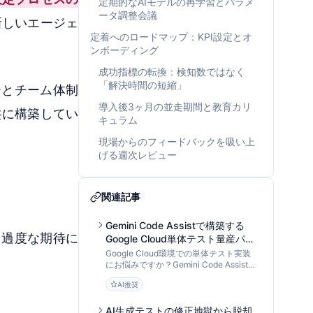
定期的なAIモデルの再学習とパラメ
ータ調整会議
新しいエージェ
定着へのロードマップ：KPI設定とオ
ンボーディング
成功指標の転換：検知数ではなく
「解決時間の短縮」
ーとチーム体制
導入後3ヶ月の並走期間と教育カリ
共に構築してい
キュラム
現場からのフィードバックを吸い上
げる週次レビュー
関連記事
Gemini Code Assistで構築する
、過度な期待に
Google Cloud単体テスト量産パイ
プライン：AI入力設計からモック
Google Cloud環境での単体テスト実装
戦略まで
にお悩みですか？Gemini Code Assistを
「データ処理パイプライン」として活用
AI推奨
し、Cloud Functions等のテストコード
を効率的に量産・最適化する手法を
DevOps専門家が解説します。
AI生成テストの修正地獄から脱却