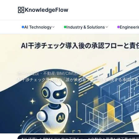
KnowledgeFlow
AI Technology
Industry & Solutions
Engineeri
ホーム
/
建設・不動産
/
BIM/CIM活用
/
AI干渉チェック導入後の「誰が決める？」問題を解決する承認フ