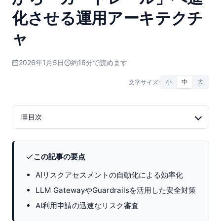
化させる運用アーキテクチ
ャ
2026年1月5日
約16分で読めます
文字サイズ:
小
中
大
目次
この記事の要点
AIリスクアセスメントの自動化による効率化
LLM GatewayやGuardrailsを活用した安全対策
AI利用申請の迅速なリスク審査