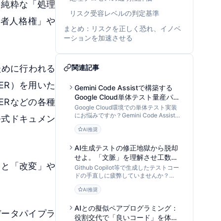
を純粋な「処理
リスク受容レベルの判定基準
者人格権」や
まとめ：リスクを正しく恐れ、イノベ
ーションを加速させる
るために行われる
関連記事
ER）を用いた
Gemini Code Assistで構築する
Google Cloud単体テスト量産パイ
ERなどの各種
プライン：AI入力設計からモック
Google Cloud環境での単体テスト実装
戦略まで
にお悩みですか？Gemini Code Assistを
公式ドキュメン
「データ処理パイプライン」として活用
AI推奨
し、Cloud Functions等のテストコード
を効率的に量産・最適化する手法を
DevOps専門家が解説します。
AI生成テストの修正地獄から脱却
せよ。「文脈」を理解させ工数を
ると「改変」や
8割削減するCody活用メソッド
Github Copilot等で生成したテストコー
ドの手直しに疲弊していませんか？
Sourcegraph Codyのリポジトリ全体理
AI推奨
解（コンテキスト認識）を活用し、依存
関係や仕様を反映した「修正不要な単体
テスト」を生成する具体的かつ実践的な
AIとの擬似ペアプログラミング：
データパイプラ
手法を解説します。
役割交代で「良いコード」を体得