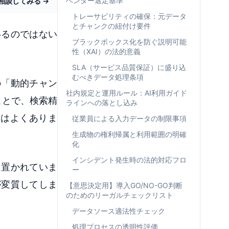
ベンダー選定基準
相談してみる →
トレーサビリティの確保：元データ
とチャンクの紐付け要件
いるのではない
ブラックボックス化を防ぐ説明可能
性（XAI）の法的意義
SLA（サービス品質保証）に盛り込
むべきデータ処理条項
の「動的チャン
社内規定と運用ルール：AI利用ガイド
ることで、検索精
ラインへの落とし込み
とはよくありま
従業員による入力データの制限事項
生成物の権利帰属と利用範囲の明確
化
インシデント発生時の法的対応フロ
に置かれていま
ー
が変質してしま
【意思決定用】導入GO/NO-GO判断
のためのリーガルチェックリスト
データソース適法性チェック
処理プロセスの透明性評価