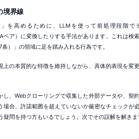
の境界線
」を高めるために、LLMを使って前処理段階で
式（Q&Aペア）に変換したりする手法があります。これは検
7条）」の領域に足を踏み入れる行為です。
現上の本質的な特徴を維持しながら、具体的表現を変
かし、Webクローリングで収集した外部データや、契
う場合、許諾範囲を超えていないか厳密なチェックが必
う疑問を持つ方もいるでしょう。次でその誤解を解きま