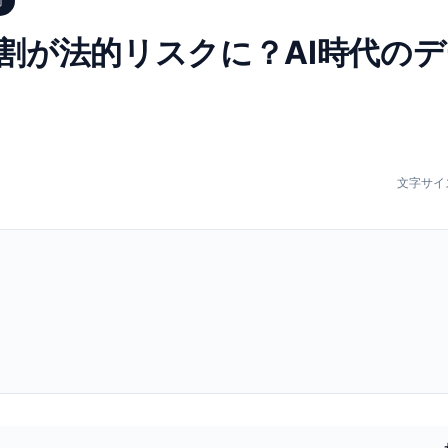
術
割が法的リスクに？AI時代の
文字サイ