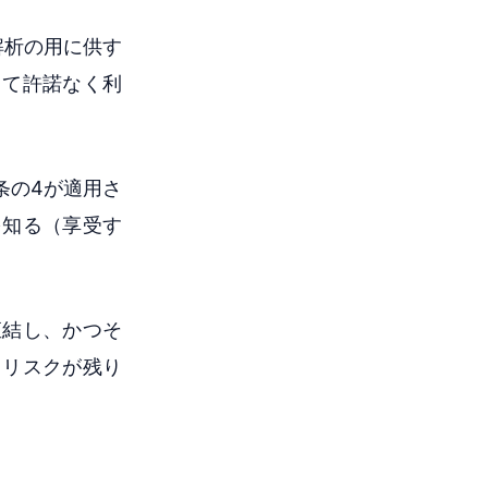
解析の用に供す
して許諾なく利
条の4が適用さ
を知る（享受す
直結し、かつそ
るリスクが残り