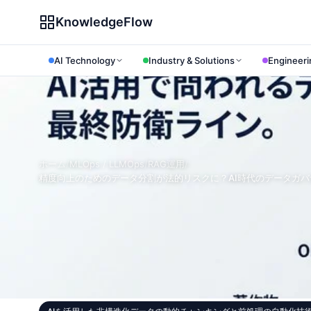
KnowledgeFlow
AI Technology
Industry & Solutions
Engineeri
ホーム
/
MLOps / LLMOps
/
RAG運用
/
精度向上のためのデータ分割が法的リスクに？AI時代のデータガ