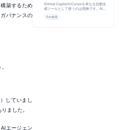
する育成型開発フローの全貌
GitHub CopilotやCursorを単なる自動生
を構築するため
成ツールとして使うのは危険です。AI倫
理研究者が、AIを「擬似メンター」とし
タガバナンスの
AI推奨
て活用し、エンジニアの思考力とコード
品質を高める「AIペアプログラミング」
の実践手法と組織導入フローを提言しま
す。
う。
ng）していまし
ありました。
AIエージェン