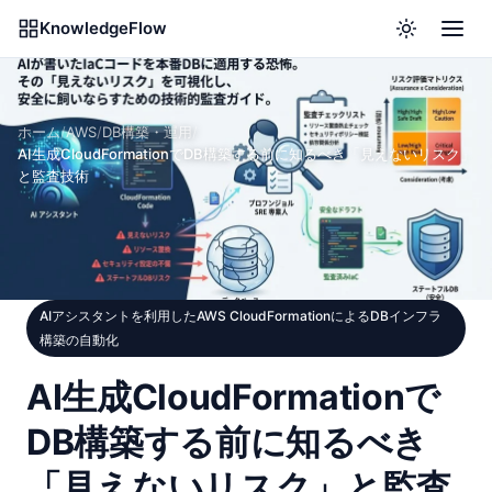
KnowledgeFlow
ホーム
/
AWS
/
DB構築・運用
/
AI生成CloudFormationでDB構築する前に知るべき「見えないリスク」
と監査技術
AIアシスタントを利用したAWS CloudFormationによるDBインフラ
構築の自動化
AI生成CloudFormationで
DB構築する前に知るべき
「見えないリスク」と監査