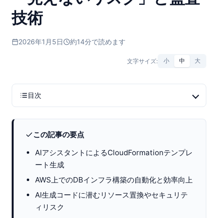
技術
2026年1月5日
約14分で読めます
文字サイズ:
小
中
大
目次
この記事の要点
AIアシスタントによるCloudFormationテンプレ
ート生成
AWS上でのDBインフラ構築の自動化と効率向上
AI生成コードに潜むリソース置換やセキュリテ
ィリスク