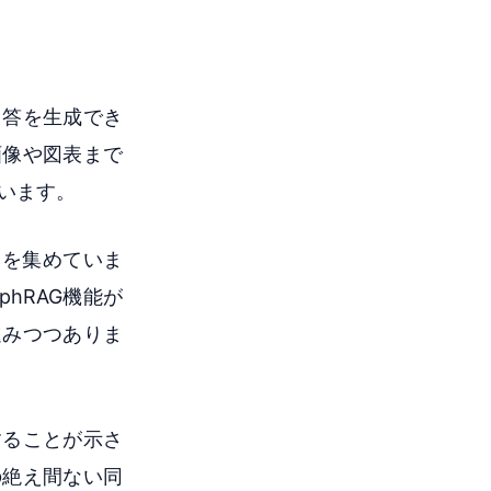
回答を生成でき
画像や図表まで
います。
目を集めていま
raphRAG機能が
進みつつありま
することが示さ
の絶え間ない同