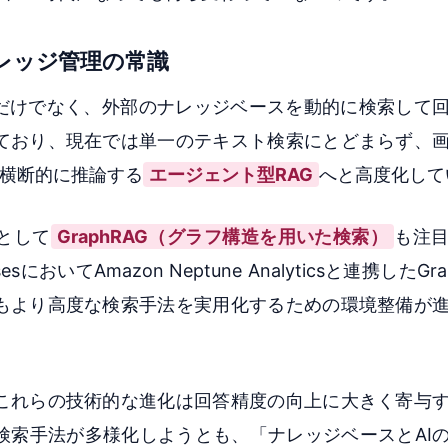
レッジ管理の常識
タだけでなく、外部のナレッジベースを動的に検索して
ており、現在では単一のテキスト検索にとどまらず、
横断的に推論する
エージェント型RAG
へと高度化して
として
GraphRAG（グラフ構造を用いた検索）
も注
asesにおいてAmazon Neptune Analyticsと連携したG
もより高度な検索手法を実用化するための環境整備が
これらの技術的な進化は回答精度の向上に大きく寄与
検索手法が多様化しようとも、「ナレッジベースとAI