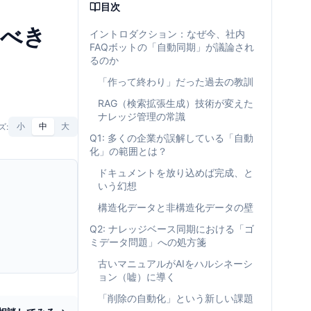
目次
るべき
イントロダクション：なぜ今、社内
FAQボットの「自動同期」が議論され
るのか
「作って終わり」だった過去の教訓
RAG（検索拡張生成）技術が変えた
ナレッジ管理の常識
ズ:
小
中
大
Q1: 多くの企業が誤解している「自動
化」の範囲とは？
ドキュメントを放り込めば完成、と
いう幻想
構造化データと非構造化データの壁
Q2: ナレッジベース同期における「ゴ
ミデータ問題」への処方箋
古いマニュアルがAIをハルシネーシ
ョン（嘘）に導く
「削除の自動化」という新しい課題