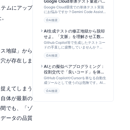
Google Cloud単体テスト量産パイ
プライン：AI入力設計からモック
ステムにアップ
Google Cloud環境での単体テスト実装
戦略まで
にお悩みですか？Gemini Code Assistを
「データ処理パイプライン」として活用
た。
AI推奨
し、Cloud Functions等のテストコード
を効率的に量産・最適化する手法を
DevOps専門家が解説します。
AI生成テストの修正地獄から脱却
せよ。「文脈」を理解させ工数を
8割削減するCody活用メソッド
Github Copilot等で生成したテストコー
ドの手直しに疲弊していませんか？
ンス地獄」から
Sourcegraph Codyのリポジトリ全体理
AI推奨
解（コンテキスト認識）を活用し、依存
し穴が存在しま
関係や仕様を反映した「修正不要な単体
テスト」を生成する具体的かつ実践的な
AIとの擬似ペアプログラミング：
手法を解説します。
役割交代で「良いコード」を体得
する育成型開発フローの全貌
GitHub CopilotやCursorを単なる自動生
成ツールとして使うのは危険です。AI倫
理研究者が、AIを「擬似メンター」とし
に捉えてしまう
AI推奨
て活用し、エンジニアの思考力とコード
品質を高める「AIペアプログラミング」
ト自体が最新の
の実践手法と組織導入フローを提言しま
す。
の間でも、「ゾ
力データの品質