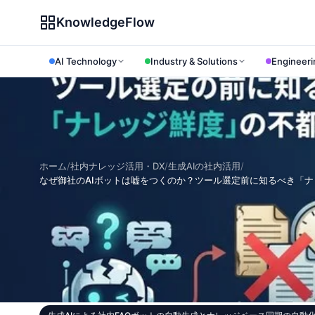
KnowledgeFlow
AI Technology
Industry & Solutions
Engineeri
ホーム
/
社内ナレッジ活用・DX
/
生成AIの社内活用
/
なぜ御社のAIボットは嘘をつくのか？ツール選定前に知るべき「