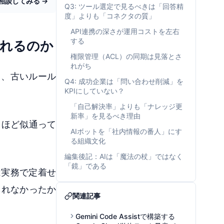
相談してみる →
Q3: ツール選定で見るべきは「回答精
度」よりも「コネクタの質」
API連携の深さが運用コストを左右
する
されるのか
権限管理（ACL）の同期は見落とさ
れがち
て、古いルール
Q4: 成功企業は「問い合わせ削減」を
KPIにしていない？
「自己解決率」よりも「ナレッジ更
新率」を見るべき理由
くほど似通って
AIボットを「社内情報の番人」にす
る組織文化
編集後記：AIは「魔法の杖」ではなく
「鏡」である
は実務で定着せ
られなかったか
関連記事
Gemini Code Assistで構築する