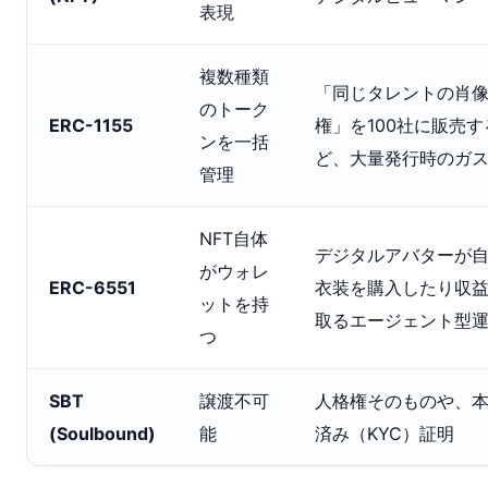
表現
複数種類
「同じタレントの肖
のトーク
ERC-1155
権」を100社に販売す
ンを一括
ど、大量発行時のガ
管理
NFT自体
デジタルアバターが
がウォレ
ERC-6551
衣装を購入したり収
ットを持
取るエージェント型
つ
SBT
譲渡不可
人格権そのものや、
(Soulbound)
能
済み（KYC）証明