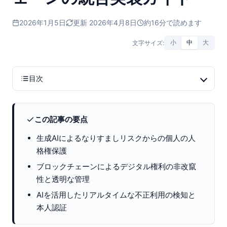
2026年1月5日
更新 2026年4月8日
約16分で読めます
文字サイズ:
小
中
大
目次
この記事の要点
生成AIによるなりすましリスクからの個人の人
格権保護
ブロックチェーンによるデジタル権利の非改竄
性と透明な管理
AIを活用したリアルタイムな不正利用の検知と
本人認証